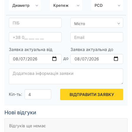
Ступиця (dia)
від
до
Усі бренди
Заявка актуальна від
Заявка актуальна до
Тип диска
Скинути
Підібрати
Кіл-ть:
ВІДПРАВИТИ ЗАЯВКУ
Нові відгуки
Відгуків ще немає