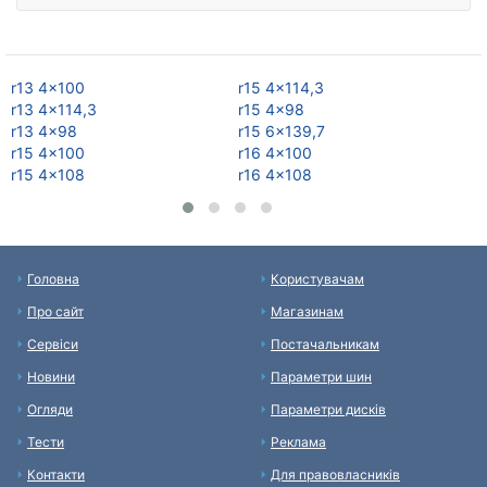
r13 4x100
r15 4x114,3
r1
r13 4x114,3
r15 4x98
r1
r13 4x98
r15 6x139,7
r1
r15 4x100
r16 4x100
r1
r15 4x108
r16 4x108
r1
Головна
Користувачам
Про сайт
Магазинам
Сервіси
Постачальникам
Новини
Параметри шин
Огляди
Параметри дисків
Тести
Реклама
Контакти
Для правовласників