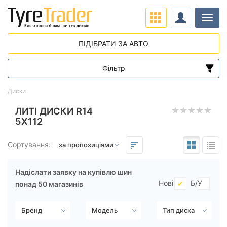
Навіг
ПІДІБРАТИ ЗА АВТО
Фільтр
Діапазон цін
Диски
від
до
ЛИТІ ДИСКИ R14
5X112
Підбір за параметрами
Сортування:
Надіслати заявку на купівлю шин
Нові
Б/У
понад 50 магазинів
Виліт (ET)
від
до