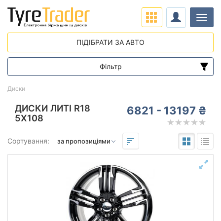
Навіг
ПІДІБРАТИ ЗА АВТО
Фільтр
Діапазон цін
Диски
від
до
ДИСКИ ЛИТІ R18
6821 - 13197 ₴
5X108
Підбір за параметрами
Сортування:
Виліт (ET)
від
до