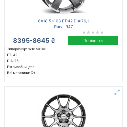
кований
литий
8x18 5x108 ET:42 DIA:76,1
Ronal R47
8395-8645 ₴
Скинути
Підібрати
Порівняти
Типорозмір: 8x18 5x108
ET: 42
DIA: 76,1
Рік виробництва:
Всі магазини: (2)