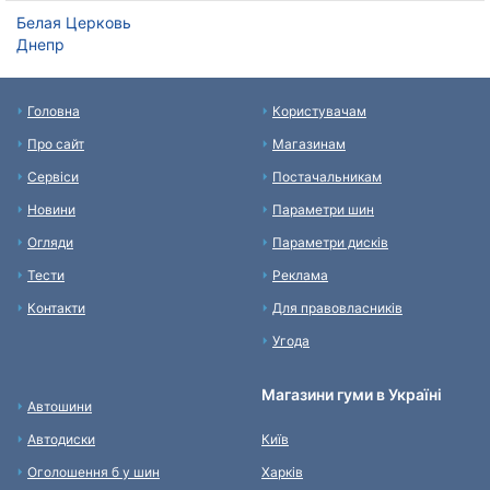
Белая Церковь
Днепр
Головна
Користувачам
Про сайт
Магазинам
Сервіси
Постачальникам
Новини
Параметри шин
Огляди
Параметри дисків
Тести
Реклама
Контакти
Для правовласників
Угода
Магазини гуми в Україні
Автошини
Автодиски
Київ
Оголошення б у шин
Харків