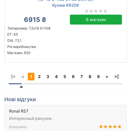
Kyowa KR208
6915 ₴
В магазин
Типорозмір: 7,5x18 5x108
ET: 45
DIA: 73,1
Рік виробництва:
Магазин: R20
|<
<
1
2
3
4
5
6
7
8
9
>
>|
Нові відгуки
Ronal R57
Интересный рисунок.
Владимир