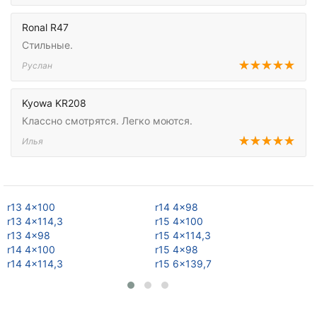
Ronal R47
Стильные.
Руслан
Kyowa KR208
Классно смотрятся. Легко моются.
Илья
r13 4x100
r14 4x98
r1
r13 4x114,3
r15 4x100
r1
r13 4x98
r15 4x114,3
r1
r14 4x100
r15 4x98
r1
r14 4x114,3
r15 6x139,7
r1