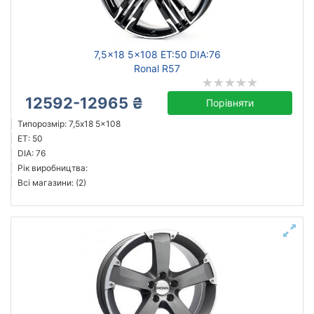
Ступиця (dia)
від
до
7,5x18 5x108 ET:50 DIA:76
Ronal R57
12592-12965 ₴
Порівняти
ZW
Типорозмір: 7,5x18 5x108
Mak
ET: 50
ZF
DIA: 76
Рік виробництва:
Flow Forming
Всі магазини: (2)
Aez
Allante
Autec
BBS
Усі бренди
Тип диска