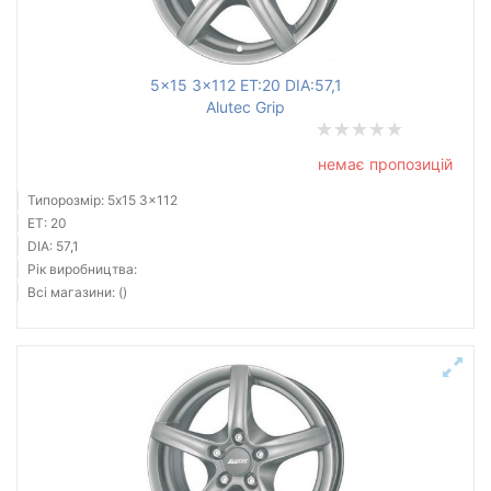
Ступиця (dia)
від
до
5x15 3x112 ET:20 DIA:57,1
Alutec Grip
немає пропозицій
Усі бренди
Типорозмір: 5x15 3x112
Тип диска
ET: 20
DIA: 57,1
Рік виробництва:
Всі магазини: ()
Скинути
Підібрати