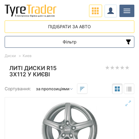
Навіг
ПІДІБРАТИ ЗА АВТО
Фільтр
Діапазон цін
Диски
Киев
від
до
ЛИТІ ДИСКИ R15
3X112 У КИЄВІ
Підбір за параметрами
Сортування:
Виліт (ET)
від
до