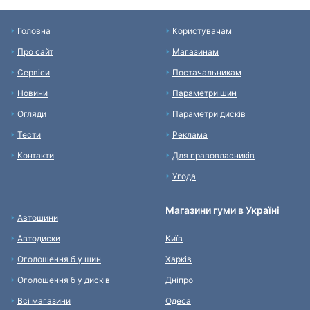
Головна
Користувачам
Про сайт
Магазинам
Сервіси
Постачальникам
Новини
Параметри шин
Огляди
Параметри дисків
Тести
Реклама
Контакти
Для правовласників
Угода
Магазини гуми в Україні
Автошини
Автодиски
Київ
Оголошення б у шин
Харків
Оголошення б у дисків
Дніпро
Всі магазини
Одеса