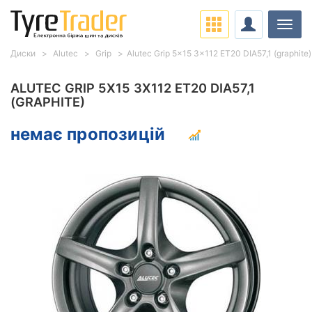
Навіг
Диски
Alutec
Grip
Alutec Grip 5x15 3x112 ET20 DIA57,1 (graphite)
ALUTEC GRIP 5X15 3X112 ET20 DIA57,1
(GRAPHITE)
немає пропозицій