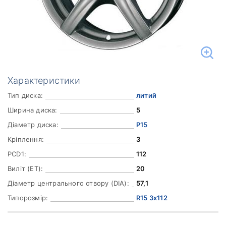
Характеристики
Тип диска:
литий
Ширина диска:
5
Діаметр диска:
Р15
Кріплення:
3
PCD1:
112
Виліт (ET):
20
Діаметр центрального отвору (DIA):
57,1
Типорозмір:
R15 3x112