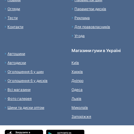
Огляди
Параметри дисків
Тести
Реклама
Контакти
Для правовласників
Угода
Магазини гуми в Україні
Автошини
Автодиски
Київ
Оголошення б у шин
Харків
Оголошення б у дисків
Дніпро
Всі магазини
Одеса
Фото галерея
Львів
Шини та диски оптом
Миколаїв
Запоріжжя