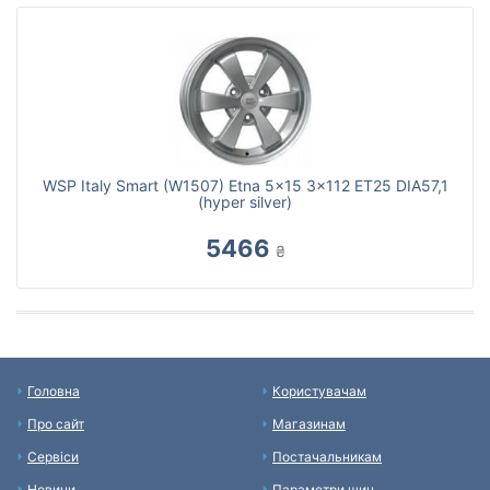
WSP Italy Smart (W1507) Etna 5x15 3x112 ET25 DIA57,1
(hyper silver)
5466
₴
Головна
Користувачам
Про сайт
Магазинам
Сервіси
Постачальникам
Новини
Параметри шин