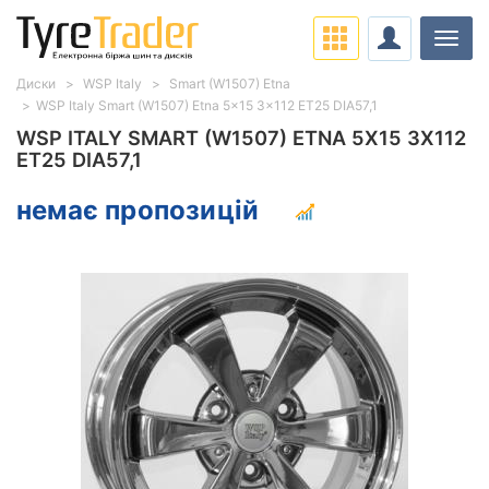
Навіг
Диски
WSP Italy
Smart (W1507) Etna
WSP Italy Smart (W1507) Etna 5x15 3x112 ET25 DIA57,1
WSP ITALY SMART (W1507) ETNA 5X15 3X112
ET25 DIA57,1
немає пропозицій