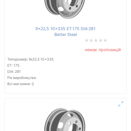
Ступиця (dia)
від
до
9x22,5 10x335 ET:175 DIA:281
Better Steel
Усі бренди
немає пропозицій
Тип диска
Типорозмір: 9x22,5 10x335
ET: 175
DIA: 281
Рік виробництва:
Всі магазини: ()
Скинути
Підібрати