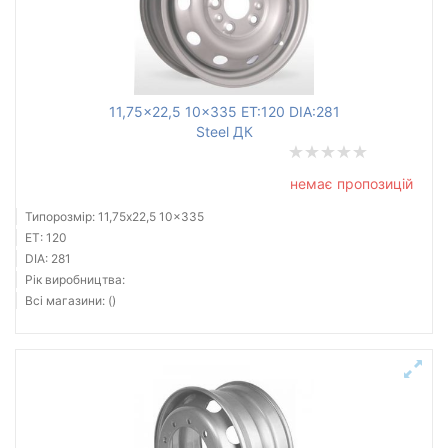
11,75x22,5 10x335 ET:120 DIA:281
Steel ДК
немає пропозицій
Типорозмір: 11,75x22,5 10x335
ET: 120
DIA: 281
Рік виробництва:
Всі магазини: ()