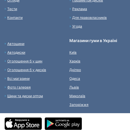
Огляди
Параметри дисків
Тести
Реклама
Контакти
Для правовласників
Угода
Магазини гуми в Україні
Автошини
Автодиски
Київ
Оголошення б у шин
Харків
Оголошення б у дисків
Дніпро
Всі магазини
Одеса
Фото галерея
Львів
Шини та диски оптом
Миколаїв
Запоріжжя