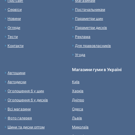
Про сайт
Магазинам
Сервіси
Постачальникам
Новини
Параметри шин
Огляди
Параметри дисків
Тести
Реклама
Контакти
Для правовласників
Угода
Магазини гуми в Україні
Автошини
Автодиски
Київ
Оголошення б у шин
Харків
Оголошення б у дисків
Дніпро
Всі магазини
Одеса
Фото галерея
Львів
Шини та диски оптом
Миколаїв