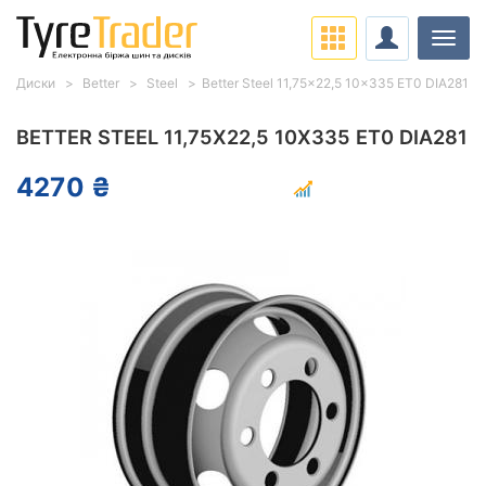
Навіг
Диски
Better
Steel
Better Steel 11,75x22,5 10x335 ET0 DIA281
BETTER STEEL 11,75X22,5 10X335 ET0 DIA281
4270 ₴