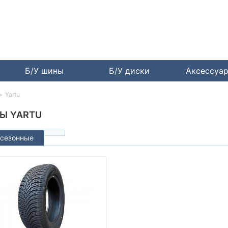
Б/У шины
Б/У диски
Аксессуа
Yartu
Ы YARTU
сезонные