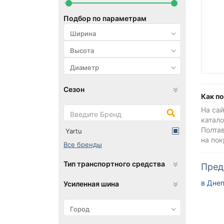
Подбор по параметрам
Сезон
Как п
На сай
катало
Полтав
Yartu
на по
Все бренды
Тип транспортного средства
Пред
в Дне
Усиленная шина