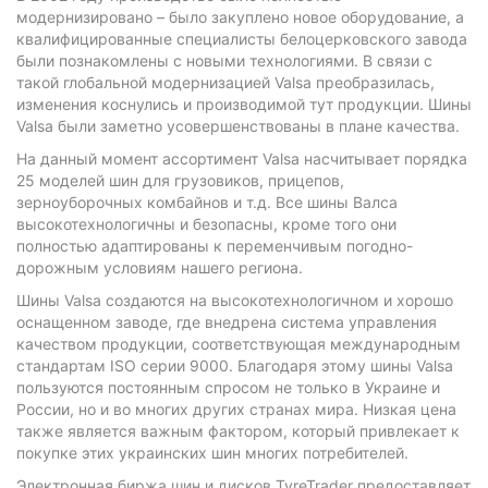
модернизировано – было закуплено новое оборудование, а
квалифицированные специалисты белоцерковского завода
были познакомлены с новыми технологиями. В связи с
такой глобальной модернизацией Valsa преобразилась,
изменения коснулись и производимой тут продукции. Шины
Valsa были заметно усовершенствованы в плане качества.
На данный момент ассортимент Valsa насчитывает порядка
25 моделей шин для грузовиков, прицепов,
зерноуборочных комбайнов и т.д. Все шины Валса
высокотехнологичны и безопасны, кроме того они
полностью адаптированы к переменчивым погодно-
дорожным условиям нашего региона.
Шины Valsa создаются на высокотехнологичном и хорошо
оснащенном заводе, где внедрена система управления
качеством продукции, соответствующая международным
стандартам ISO серии 9000. Благодаря этому шины Valsa
пользуются постоянным спросом не только в Украине и
России, но и во многих других странах мира. Низкая цена
также является важным фактором, который привлекает к
покупке этих украинских шин многих потребителей.
Электронная биржа шин и дисков TyreTrader предоставляет