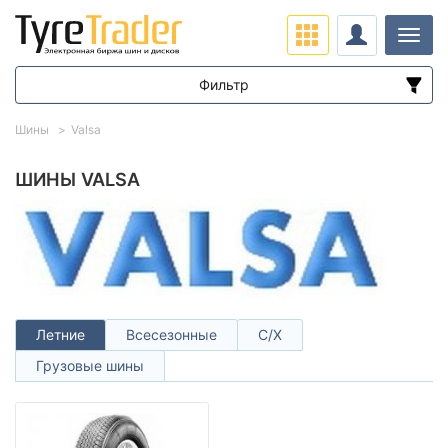
Нави
Фильтр
Диапазон цен
Шины
Valsa
от
до
ШИНЫ VALSA
Подбор по параметрам
Летние
Всесезонные
С/Х
Грузовые шины
Сезон