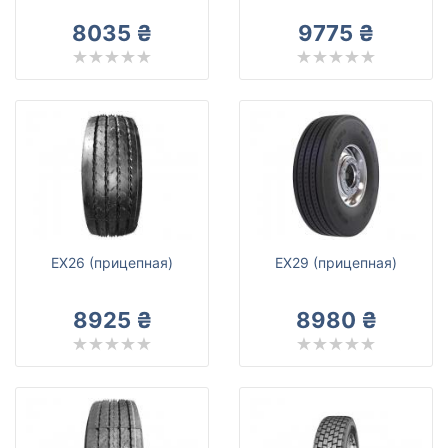
Unitread (наварка)
8035 ₴
9775 ₴
Все бренды
Тип транспортного средства
Усиленная шина
Сбросить
Подобрать
EX26 (прицепная)
EX29 (прицепная)
8925 ₴
8980 ₴