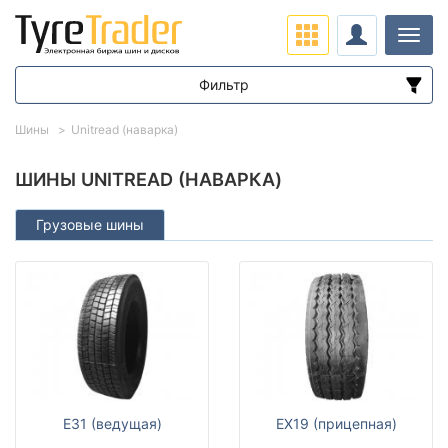
Нави
Фильтр
Диапазон цен
Шины
Unitread (наварка)
от
до
ШИНЫ UNITREAD (НАВАРКА)
Грузовые шины
Подбор по параметрам
Сезон
E31 (ведущая)
EX19 (прицепная)