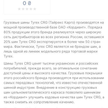
Все бренды
0 ₴
Тип транспортного средства
Усиленная шина
Грузовые шины Tyrex CRG (Тайрекс Карго) производятся на
мощной производственной базе ОАО «Кордиант». Порядка
80% продукции этого бренда реализуется через широкую
сеть дистрибьюторов во всех регионах России, оставшиеся
20% шин Tyrex CRG экспортируется в более чем 50 стран
Сбросить
Подобрать
мира. Фактически, Tyrex CRG является не брендом шин, а
лишь одной из линеек модельного ряда торговой марки
Tyrex.
Шины Tyrex CRG ценят тысячи украинских и российских
потребителей, прежде всего, за оптимальное сочетание
доступной цены и высокого качества. Грузовые покрышки
этого российского бренда производятся при использовании
самых передовых технологий, что известно отечественной
шинной индустрии. Внедрение в конструкцию грузовых
шин цельнометаллического каркаса позволило шинникам
из «Кордиант» улучшить ездовые качества шин Tyrex CRG, а
также снизить их сопротивление качению.