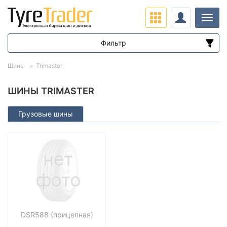
Нави
Фильтр
Диапазон цен
Шины
Trimaster
от
до
ШИНЫ TRIMASTER
Грузовые шины
Подбор по параметрам
Сезон
DSR588 (прицепная)