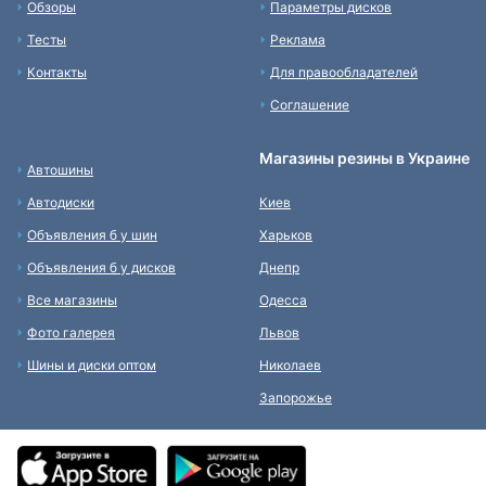
Обзоры
Параметры дисков
Тесты
Реклама
Контакты
Для правообладателей
Соглашение
Магазины резины в Украине
Автошины
Автодиски
Киев
Объявления б у шин
Харьков
Объявления б у дисков
Днепр
Все магазины
Одесса
Фото галерея
Львов
Шины и диски оптом
Николаев
Запорожье