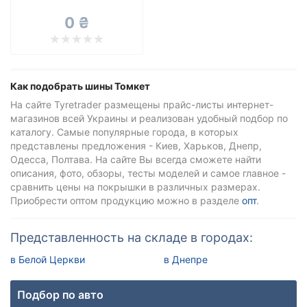
Tomket
0 ₴
Все бренды
Тип транспортного средства
Усиленная шина
Как подобрать шины Томкет
На сайте Tyretrader размещены прайс-листы интернет-
магазинов всей Украины и реализован удобный подбор по
каталогу. Самые популярные города, в которых
Сбросить
Подобрать
представлены предложения - Киев, Харьков, Днепр,
Одесса, Полтава. На сайте Вы всегда сможете найти
описания, фото, обзоры, тесты моделей и самое главное -
сравнить цены на покрышки в различных размерах.
Приобрести оптом продукцию можно в разделе
опт
.
Представленность на складе в городах:
в Белой Церкви
в Днепре
Подбор по авто