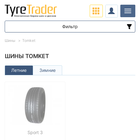
Нави
Фильтр
Диапазон цен
Шины
Tomket
от
до
ШИНЫ TOMKET
Летние
Зимние
Подбор по параметрам
Сезон
Sport 3