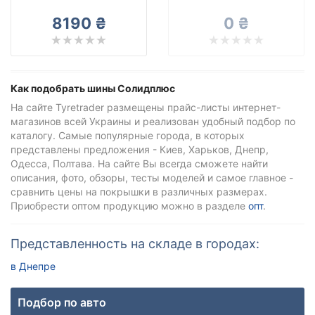
Solidplus
8190 ₴
0 ₴
Все бренды
Тип транспортного средства
Усиленная шина
Как подобрать шины Солидплюс
На сайте Tyretrader размещены прайс-листы интернет-
магазинов всей Украины и реализован удобный подбор по
каталогу. Самые популярные города, в которых
Сбросить
Подобрать
представлены предложения - Киев, Харьков, Днепр,
Одесса, Полтава. На сайте Вы всегда сможете найти
описания, фото, обзоры, тесты моделей и самое главное -
сравнить цены на покрышки в различных размерах.
Приобрести оптом продукцию можно в разделе
опт
.
Представленность на складе в городах:
в Днепре
Подбор по авто