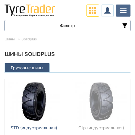
Нави
Фильтр
Диапазон цен
Шины
Solidplus
от
до
ШИНЫ SOLIDPLUS
Грузовые шины
Подбор по параметрам
Сезон
STD (индустриальная)
Clip (индустриальная)