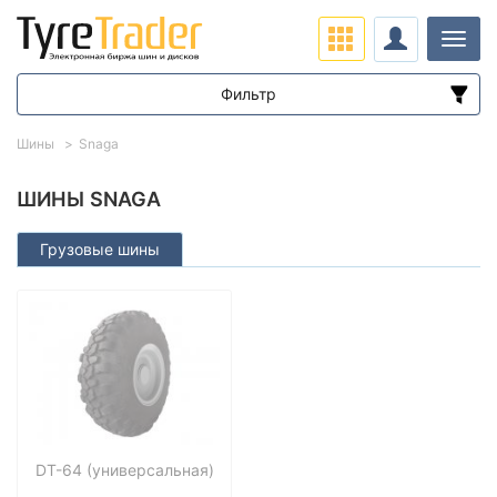
Нави
Фильтр
Диапазон цен
Шины
Snaga
от
до
ШИНЫ SNAGA
Грузовые шины
Подбор по параметрам
Сезон
DT-64 (универсальная)