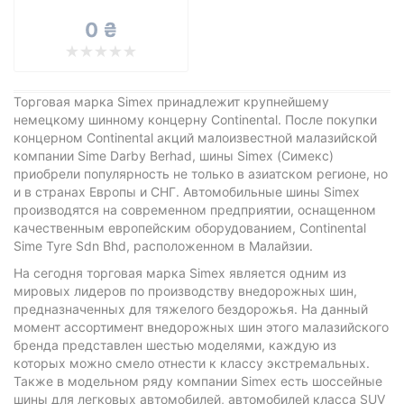
Все бренды
0 ₴
Тип транспортного средства
Усиленная шина
Торговая марка Simex принадлежит крупнейшему
немецкому шинному концерну Continental. После покупки
концерном Continental акций малоизвестной малазийской
компании Sime Darby Berhad, шины Simex (Симекс)
Сбросить
Подобрать
приобрели популярность не только в азиатском регионе, но
и в странах Европы и СНГ. Автомобильные шины Simex
производятся на современном предприятии, оснащенном
качественным европейским оборудованием, Continental
Sime Tyre Sdn Bhd, расположенном в Малайзии.
На сегодня торговая марка Simex является одним из
мировых лидеров по производству внедорожных шин,
предназначенных для тяжелого бездорожья. На данный
момент ассортимент внедорожных шин этого малазийского
бренда представлен шестью моделями, каждую из
которых можно смело отнести к классу экстремальных.
Также в модельном ряду компании Simex есть шоссейные
шины для легковых автомобилей, автомобилей класса SUV