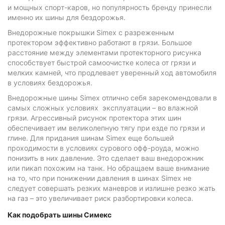
и мощных спорт-каров, но популярность бренду принесли
именно их шины для бездорожья.
Внедорожные покрышки Simex с разреженным
протектором эффективно работают в грязи. Большое
расстояние между элементами протекторного рисунка
способствует быстрой самоочистке колеса от грязи и
мелких камней, что продлевает уверенный ход автомобиля
в условиях бездорожья.
Внедорожные шины Simex отлично себя зарекомендовали в
самых сложных условиях эксплуатации – во влажной
грязи. Агрессивный рисунок протектора этих шин
обеспечивает им великолепную тягу при езде по грязи и
глине. Для придания шинам Simex еще большей
проходимости в условиях сурового офф-роуда, можно
понизить в них давление. Это сделает ваш внедорожник
или пикап похожим на танк. Но обращаем ваше внимание
на то, что при понижении давления в шинах Simex не
следует совершать резких маневров и излишне резко жать
на газ – это увеличивает риск разбортировки колеса.
Как подобрать шины Симекс