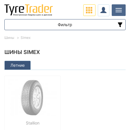
Нави
Фильтр
Диапазон цен
Шины
Simex
от
до
ШИНЫ SIMEX
Летние
Подбор по параметрам
Сезон
Stallion