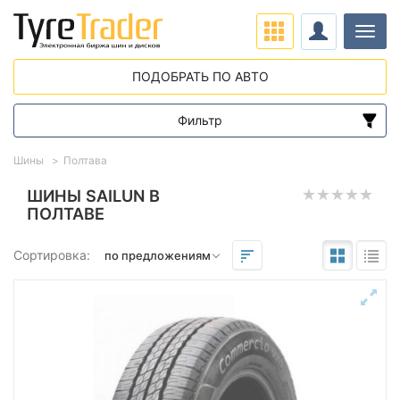
Нави
ПОДОБРАТЬ ПО АВТО
Фильтр
Диапазон цен
Шины
Полтава
от
до
ШИНЫ SAILUN В
ПОЛТАВЕ
Подбор по параметрам
Сортировка:
Сезон