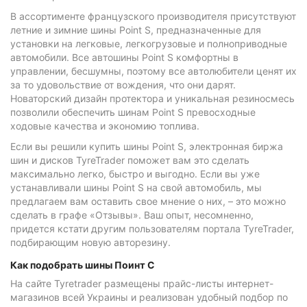
В ассортименте французского производителя присутствуют
летние и зимние шины Point S, предназначенные для
установки на легковые, легкогрузовые и полноприводные
автомобили. Все автошины Point S комфортны в
управлении, бесшумны, поэтому все автолюбители ценят их
за то удовольствие от вождения, что они дарят.
Новаторский дизайн протектора и уникальная резиносмесь
позволили обеспечить шинам Point S превосходные
ходовые качества и экономию топлива.
Если вы решили купить шины Point S, электронная биржа
шин и дисков TyreTrader поможет вам это сделать
максимально легко, быстро и выгодно. Если вы уже
устанавливали шины Point S на свой автомобиль, мы
предлагаем вам оставить свое мнение о них, – это можно
сделать в графе «Отзывы». Ваш опыт, несомненно,
придется кстати другим пользователям портала TyreTrader,
подбирающим новую авторезину.
Как подобрать шины Поинт С
На сайте Tyretrader размещены прайс-листы интернет-
магазинов всей Украины и реализован удобный подбор по