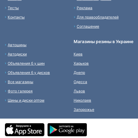
Тесты
Реклама
Контакты
Для правообладателей
Соглашение
Магазины резины в Украине
Автошины
Автодиски
Киев
Объявления б у шин
Харьков
Объявления б у дисков
Днепр
Все магазины
Одесса
Фото галерея
Львов
Шины и диски оптом
Николаев
Запорожье