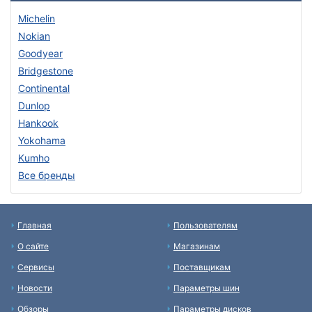
Michelin
Nokian
Goodyear
Bridgestone
Continental
Dunlop
Hankook
Yokohama
Kumho
Все бренды
Главная
Пользователям
О сайте
Магазинам
Сервисы
Поставщикам
Новости
Параметры шин
Обзоры
Параметры дисков