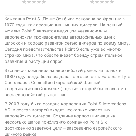
Компания Point S (Поинт Эс) была основана во Франции в
1970 году, как ассоциация шинных дилеров. На данный
момент Point S является ведущим независимым
европейским производителем автомобильных шин с
широкой и хорошо развитой сетью дилеров по всему миру.
Сегодня представительства Point S есть уже во многих
странах мира, что обеспечивает бренду стремительное
развитие и растущий спрос.
Экспансия компании на европейский рынок началась в
1989 году, когда была создана торговая сеть European Tyre
Coordination Committee (Европейский Шинный
координационный комитет), целью которой было охватить
весь европейский рынок шин.
В 2003 году была создана корпорация Point S International
AG, в состав которой входят несколько известных
европейских дилеров. Создание корпорации еще на
несколько шагов приблизило компанию Point S к
достижению заветной цели – завоеванию европейского
шинного рынка.