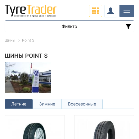
Нави
Фильтр
Диапазон цен
Шины
Point S
от
до
ШИНЫ POINT S
Подбор по параметрам
Летние
Зимние
Всесезонные
Сезон