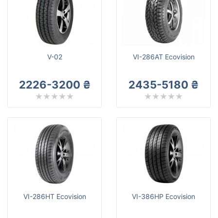
Ovation
Все бренды
Тип транспортного средства
Усиленная шина
V-02
VI-286AT Ecovision
2226-3200 ₴
2435-5180 ₴
Сбросить
Подобрать
VI-286HT Ecovision
VI-386HP Ecovision