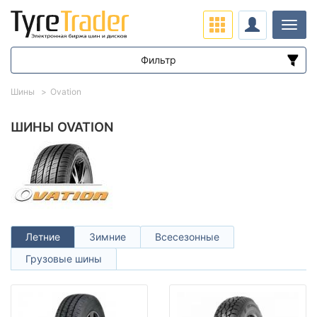
Нави
Фильтр
Диапазон цен
Шины
Ovation
от
до
ШИНЫ OVATION
Подбор по параметрам
Летние
Зимние
Всесезонные
Грузовые шины
Сезон