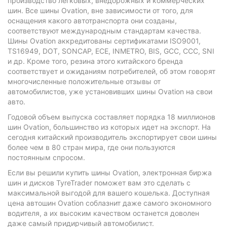
производство легковых, внедорожных и коммерческих
шин. Все шины Ovation, вне зависимости от того, для
оснащения какого автотранспорта они созданы,
соответствуют международным стандартам качества.
Шины Ovation аккредитованы сертификатами ISO9001,
TS16949, DOT, SONCAP, ECE, INMETRO, BIS, GCC, CCC, SNI
и др. Кроме того, резина этого китайского бренда
соответствует и ожиданиям потребителей, об этом говорят
многочисленные положительные отзывы от
автомобилистов, уже установивших шины Ovation на свои
авто.
Годовой объем выпуска составляет порядка 18 миллионов
шин Ovation, большинство из которых идет на экспорт. На
сегодня китайский производитель экспортирует свои шины
более чем в 80 стран мира, где они пользуются
постоянным спросом.
Если вы решили купить шины Ovation, электронная биржа
шин и дисков TyreTrader поможет вам это сделать с
максимальной выгодой для вашего кошелька. Доступная
цена автошин Ovation соблазнит даже самого экономного
водителя, а их высоким качеством останется доволен
даже самый придирчивый автомобилист.