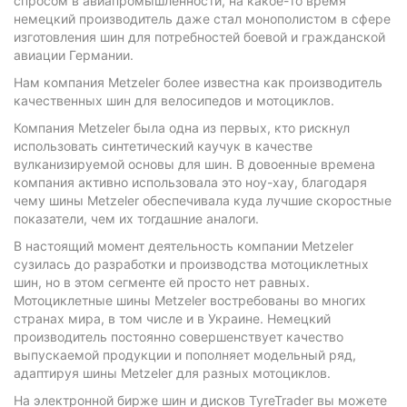
спросом в авиапромышленности, на какое-то время
немецкий производитель даже стал монополистом в сфере
изготовления шин для потребностей боевой и гражданской
авиации Германии.
Нам компания Metzeler более известна как производитель
качественных шин для велосипедов и мотоциклов.
Компания Меtzeler была одна из первых, кто рискнул
использовать синтетический каучук в качестве
вулканизируемой основы для шин. В довоенные времена
компания активно использовала это ноу-хау, благодаря
чему шины Меtzeler обеспечивала куда лучшие скоростные
показатели, чем их тогдашние аналоги.
В настоящий момент деятельность компании Меtzeler
сузилась до разработки и производства мотоциклетных
шин, но в этом сегменте ей просто нет равных.
Мотоциклетные шины Меtzeler востребованы во многих
странах мира, в том числе и в Украине. Немецкий
производитель постоянно совершенствует качество
выпускаемой продукции и пополняет модельный ряд,
адаптируя шины Меtzeler для разных мотоциклов.
На электронной бирже шин и дисков TyreTrader вы можете