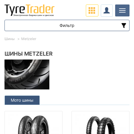
Нави
Фильтр
Диапазон цен
Шины
Metzeler
от
до
ШИНЫ METZELER
Подбор по параметрам
Мото шины
Сезон