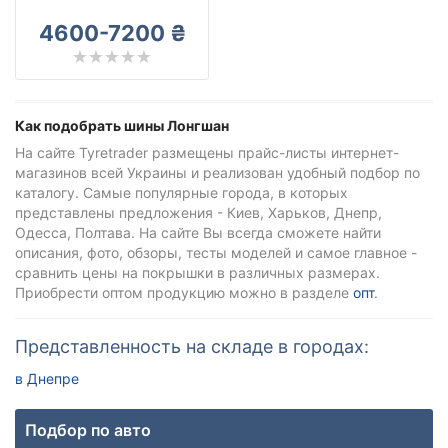
Longshan
4600-7200 ₴
Все бренды
Тип транспортного средства
Усиленная шина
Как подобрать шины Лонгшан
На сайте Tyretrader размещены прайс-листы интернет-
магазинов всей Украины и реализован удобный подбор по
каталогу. Самые популярные города, в которых
Сбросить
Подобрать
представлены предложения - Киев, Харьков, Днепр,
Одесса, Полтава. На сайте Вы всегда сможете найти
описания, фото, обзоры, тесты моделей и самое главное -
сравнить цены на покрышки в различных размерах.
Приобрести оптом продукцию можно в разделе
опт
.
Представленность на складе в городах:
в Днепре
Подбор по авто