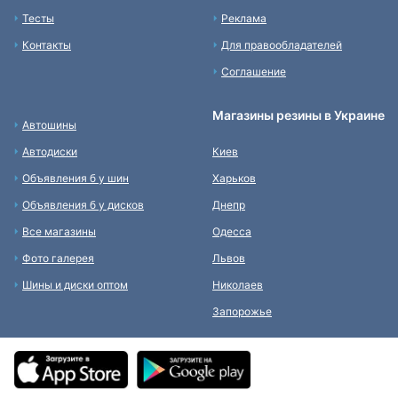
Тесты
Реклама
Контакты
Для правообладателей
Соглашение
Магазины резины в Украине
Автошины
Автодиски
Киев
Объявления б у шин
Харьков
Объявления б у дисков
Днепр
Все магазины
Одесса
Фото галерея
Львов
Шины и диски оптом
Николаев
Запорожье