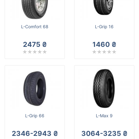
Ilink
Все бренды
Тип транспортного средства
L-Comfort 68
L-Grip 16
Усиленная шина
2475 ₴
1460 ₴
Сбросить
Подобрать
L-Grip 66
L-Max 9
2346-2943 ₴
3064-3235 ₴