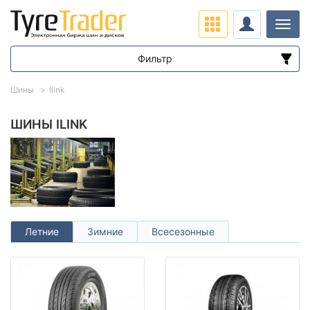
Нави
Фильтр
Диапазон цен
Шины
Ilink
от
до
ШИНЫ ILINK
Подбор по параметрам
Летние
Зимние
Всесезонные
Сезон