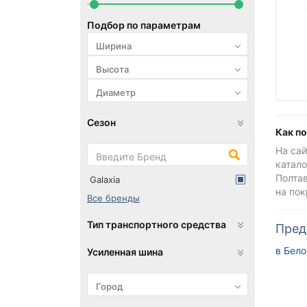
Подбор по параметрам
Сезон
Как п
На сай
катало
Полтав
Galaxia
на по
Все бренды
Тип транспортного средства
Пред
в Бел
Усиленная шина