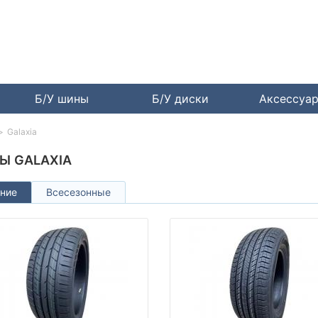
Б/У шины
Б/У диски
Аксессуа
Galaxia
Ы GALAXIA
ние
Всесезонные