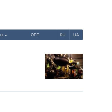
ры
ОПТ
RU
UA