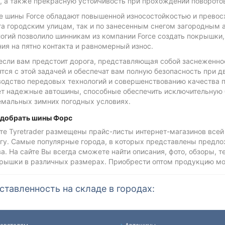
, а также прекрасную устойчивость при прохождении поворото
е шины Force обладают повышенной износостойкостью и превос
ега городским улицам, так и по занесенным снегом загородным
логий позволило шинникам из компании Force создать покрышк
ия на пятно контакта и равномерный износ.
сли вам предстоит дорога, представляющая собой заснеженное
тся с этой задачей и обеспечат вам полную безопасность при 
водство передовых технологий и совершенствованию качества 
ет надежные автошины, способные обеспечить исключительную
емальных зимних погодных условиях.
одобрать шины Форс
те Tyretrader размещены прайс-листы интернет-магазинов всей
гу. Самые популярные города, в которых представлены предлож
а. На сайте Вы всегда сможете найти описания, фото, обзоры, 
крышки в различных размерах. Приобрести оптом продукцию м
ставленность на складе в городах: