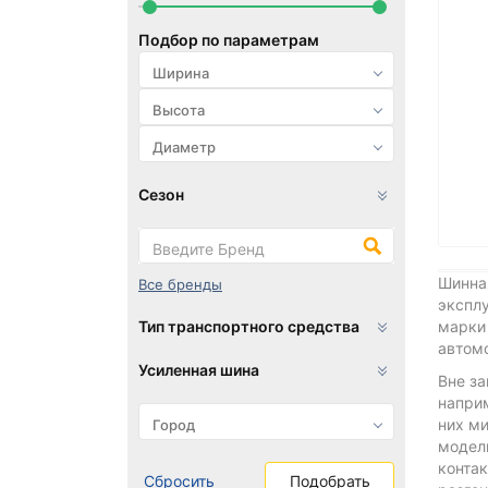
Подбор по параметрам
Сезон
Шинная
Все бренды
эксплу
Тип транспортного средства
марки
автомо
Усиленная шина
Вне за
напри
них м
модел
конта
Сбросить
Подобрать