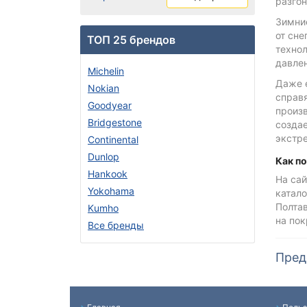
разгон
Зимни
от сн
ТОП 25 брендов
техно
давлен
Michelin
Даже е
Nokian
справя
Goodyear
произ
Bridgestone
созда
экстр
Continental
Dunlop
Как п
Hankook
На сай
Yokohama
катало
Полтав
Kumho
на по
Все бренды
Пред