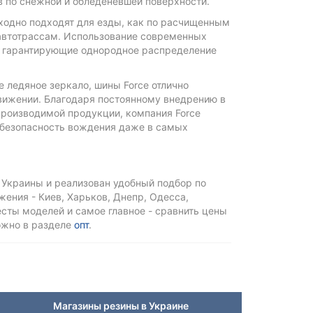
в по снежной и обледеневшей поверхности.
ходно подходят для езды, как по расчищенным
 автотрассам. Использование современных
и, гарантирующие однородное распределение
 ледяное зеркало, шины Force отлично
движении. Благодаря постоянному внедрению в
производимой продукции, компания Force
 безопасность вождения даже в самых
 Украины и реализован удобный подбор по
ения - Киев, Харьков, Днепр, Одесса,
тесты моделей и самое главное - сравнить цены
ожно в разделе
опт
.
Магазины резины в Украине