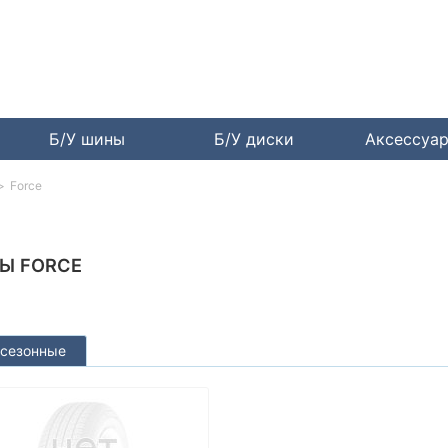
Б/У шины
Б/У диски
Аксессуа
Force
Ы FORCE
сезонные