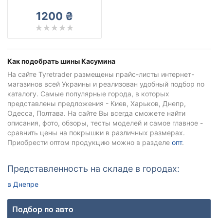
Casumina
1200 ₴
Все бренды
Тип транспортного средства
Усиленная шина
Как подобрать шины Касумина
На сайте Tyretrader размещены прайс-листы интернет-
магазинов всей Украины и реализован удобный подбор по
каталогу. Самые популярные города, в которых
Сбросить
Подобрать
представлены предложения - Киев, Харьков, Днепр,
Одесса, Полтава. На сайте Вы всегда сможете найти
описания, фото, обзоры, тесты моделей и самое главное -
сравнить цены на покрышки в различных размерах.
Приобрести оптом продукцию можно в разделе
опт
.
Представленность на складе в городах:
в Днепре
Подбор по авто