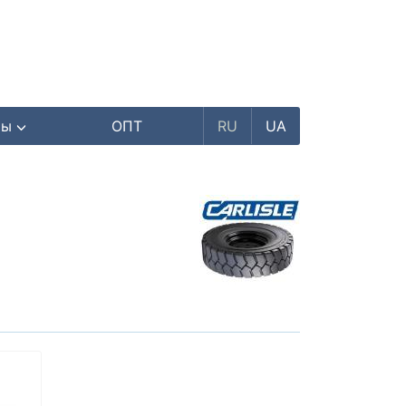
ры
ОПТ
RU
UA