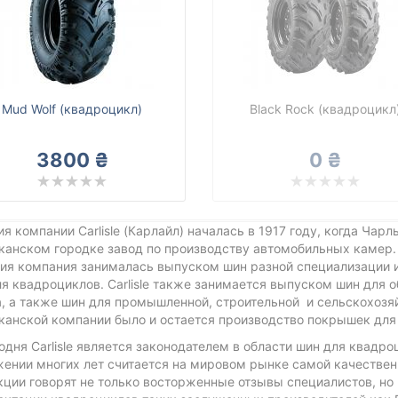
Mud Wolf (квадроцикл)
Black Rock (квадроцикл
3800 ₴
0 ₴
я компании Carlisle (Карлайл) началась в 1917 году, когда Чар
анском городке завод по производству автомобильных камер. 
ия компания занималась выпуском шин разной специализации и
я квадроциклов. Carlisle также занимается выпуском шин для о
, а также шин для промышленной, строительной и сельскохозя
канской компании было и остается производство покрышек для
одня Carlisle является законодателем в области шин для квадр
ении многих лет считается на мировом рынке самой качественн
ции говорят не только восторженные отзывы специалистов, но и