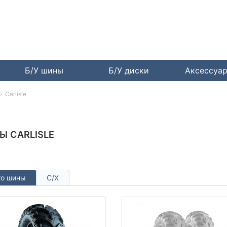
Б/У шины
Б/У диски
Аксессуа
Carlisle
Ы CARLISLE
то шины
С/Х