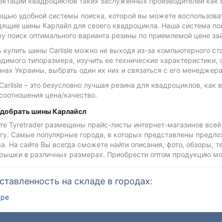
ктации квадроциклов таких заслуженных производителей как BR
щью удобной системы поиска, которой вы можете воспользовать
дящие шины Карлайл для своего квадроцикла. Наша система пои
му поиск оптимального варианта резины по приемлемой цене за
 купить шины Carlisle можно не выходя из-за компьютерного ст
димого типоразмера, изучить ее технические характеристики, 
нах Украины, выбрать один их них и связаться с его менедже
arlisle – это безусловно лучшая резина для квадроциклов, как 
соотношения цена/качество.
одобрать шины Карлайсл
те Tyretrader размещены прайс-листы интернет-магазинов всей
гу. Самые популярные города, в которых представлены предлож
а. На сайте Вы всегда сможете найти описания, фото, обзоры, 
крышки в различных размерах. Приобрести оптом продукцию м
ставленность на складе в городах:
пре