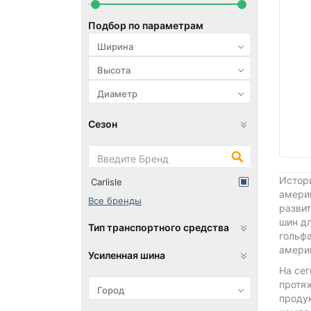
Подбор по параметрам
Сезон
Истори
Carlisle
америк
Все бренды
развит
шин дл
Тип транспортного средства
гольфа
амери
Усиленная шина
На сег
протяж
продук