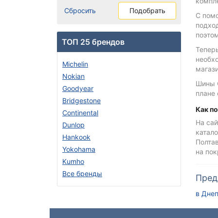
компле
Сбросить
Подобрать
С помо
подхо
поэто
ТОП 25 брендов
Теперь
необхо
Michelin
магази
Nokian
Шины C
Goodyear
плане 
Bridgestone
Как п
Continental
На сай
Dunlop
катало
Hankook
Полтав
Yokohama
на по
Kumho
Все бренды
Пред
в Дне