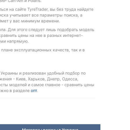
P Can-Am и Polaris.
ся на сайте TyreTrader, вы без труда найдете
ска учитывает все параметры поиска, а
ймет у вас минимум времени.
ола. Для этого следует лишь подобрать модель
сравнить цены на нее в разных интернет-
рами напрямую.
в плане эксплуатационных качеств, так и в
 Украины и реализован удобный подбор по
ения - Киев, Харьков, Днепр, Одесса,
тесты моделей и самое главное - сравнить цены
ожно в разделе
опт
.
Магазины резины в Украине