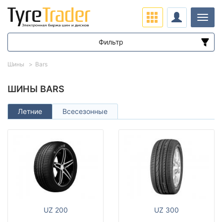
Нави
Фильтр
Диапазон цен
Шины
Bars
от
до
ШИНЫ BARS
Летние
Всесезонные
Подбор по параметрам
Сезон
UZ 200
UZ 300