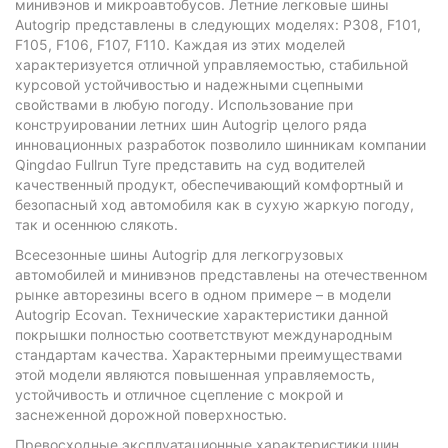
минивэнов и микроавтобусов. Летние легковые шины
Autogrip представлены в следующих моделях: P308, F101,
F105, F106, F107, F110. Каждая из этих моделей
характеризуется отличной управляемостью, стабильной
курсовой устойчивостью и надежными сцепными
свойствами в любую погоду. Использование при
конструировании летних шин Autogrip целого ряда
инновационных разработок позволило шинникам компании
Qingdao Fullrun Tyre представить на суд водителей
качественный продукт, обеспечивающий комфортный и
безопасный ход автомобиля как в сухую жаркую погоду,
так и осеннюю слякоть.
Всесезонные шины Autogrip для легкогрузовых
автомобилей и минивэнов представлены на отечественном
рынке авторезины всего в одном примере – в модели
Autogrip Ecovan. Технические характеристики данной
покрышки полностью соответствуют международным
стандартам качества. Характерными преимуществами
этой модели являются повышенная управляемость,
устойчивость и отличное сцепление с мокрой и
заснеженной дорожной поверхностью.
Превосходные эксплуатационные характеристики шин