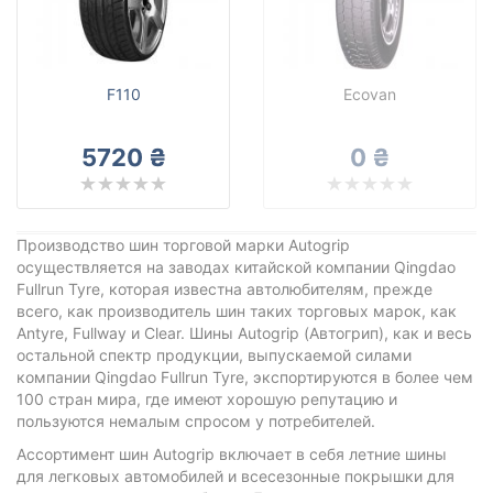
Autogrip
Все бренды
Тип транспортного средства
F110
Ecovan
Усиленная шина
5720 ₴
0 ₴
Сбросить
Подобрать
Производство шин торговой марки Autogrip
осуществляется на заводах китайской компании Qingdao
Fullrun Tyre, которая известна автолюбителям, прежде
всего, как производитель шин таких торговых марок, как
Antyre, Fullway и Clear. Шины Autogrip (Автогрип), как и весь
остальной спектр продукции, выпускаемой силами
компании Qingdao Fullrun Tyre, экспортируются в более чем
100 стран мира, где имеют хорошую репутацию и
пользуются немалым спросом у потребителей.
Ассортимент шин Autogrip включает в себя летние шины
для легковых автомобилей и всесезонные покрышки для