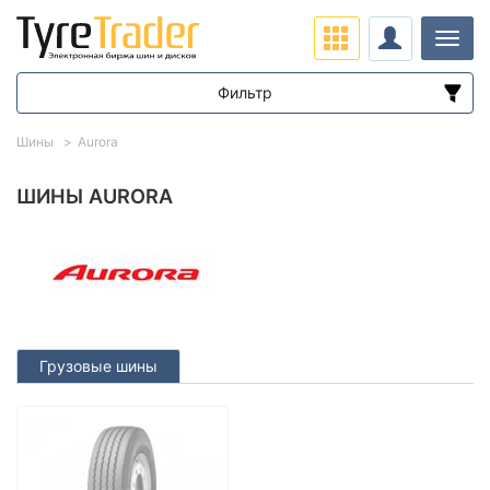
Нави
Фильтр
Диапазон цен
Шины
Aurora
от
до
ШИНЫ AURORA
Подбор по параметрам
Грузовые шины
Сезон