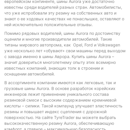
европейском континенте, шины Aurora уже достаточно
известны среди водителей разных стран. Автомобилисты,
что уже испробовали эту резину на собственных авто и
знают о ее ходовых качествах не понаслышке, оставляют о
ней исключительно положительные отзывы.
Помимо рядовых водителей, шины Aurora по достоинству
оценили и многие производители автомобилей. Такие
титаны мирового автопрома, как Opel, Ford и Volkswagen
уже несколько лет «обувают» свои машины перед выходом
с завода именно в шины Аврора. Купить шины Aurora –
значит довериться многолетнему опыту этих всемирно
известных компаний, знающих толк в строении и
оснащении автомобилей.
В ассортименте компании имеются как легковые, так и
грузовые шины Aurora. В основе разработок корейских
инженеров лежит применение уникального состава
резиновой смеси с высоким содержанием кремниевой
кислоты – силики. Такой компаунд улучшает эластичность
резины и повышает индекс сцепления с дорожной
поверхностью. На сайте TyreTrader вы можете выбрать
высококачественную резину Aurora, обеспечивающую
комфорт, а главное – максимальную безопасность