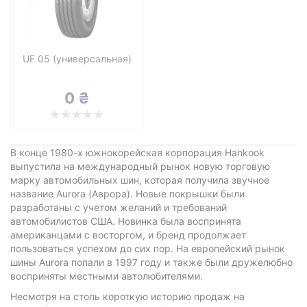
Все бренды
Тип транспортного средства
Усиленная шина
UF 05 (универсальная)
0 ₴
Сбросить
Подобрать
В конце 1980-х южнокорейская корпорация Hankook
выпустила на международный рынок новую торговую
марку автомобильных шин, которая получила звучное
название Aurora (Аврора). Новые покрышки были
разработаны с учетом желаний и требований
автомобилистов США. Новинка была воспринята
американцами с восторгом, и бренд продолжает
пользоваться успехом до сих пор. На европейский рынок
шины Aurora попали в 1997 году и также были дружелюбно
восприняты местными автолюбителями.
Несмотря на столь короткую историю продаж на