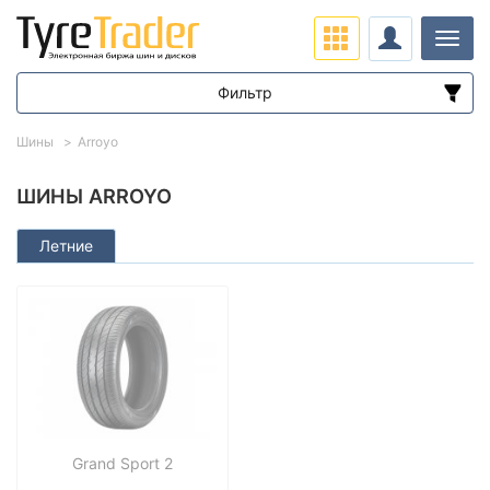
Нави
Фильтр
Диапазон цен
Шины
Arroyo
от
до
ШИНЫ ARROYO
Летние
Подбор по параметрам
Сезон
Grand Sport 2