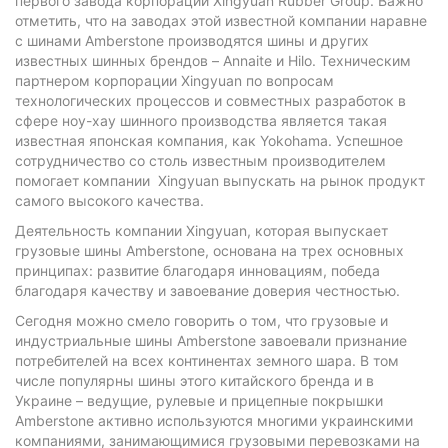
первого завода корпорации Xingyuan Rubber Group. Важно
отметить, что на заводах этой известной компании наравне
с шинами Amberstone производятся шины и других
известных шинных брендов – Annaite и Hilo. Техническим
партнером корпорации Xingyuan по вопросам
технологических процессов и совместных разработок в
сфере ноу-хау шинного производства является такая
известная японская компания, как Yokohama. Успешное
сотрудничество со столь известным производителем
помогает компании Xingyuan выпускать на рынок продукт
самого высокого качества.
Деятельность компании Xingyuan, которая выпускает
грузовые шины Amberstone, основана на трех основных
принципах: развитие благодаря инновациям, победа
благодаря качеству и завоевание доверия честностью.
Сегодня можно смело говорить о том, что грузовые и
индустриальные шины Amberstone завоевали признание
потребителей на всех континентах земного шара. В том
числе популярны шины этого китайского бренда и в
Украине – ведущие, рулевые и прицепные покрышки
Amberstone активно используются многими украинскими
компаниями, занимающимися грузовыми перевозками на