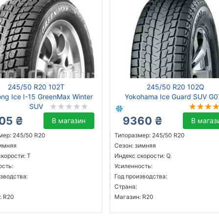
245/50 R20 102T
245/50 R20 102Q
ong Ice I-15 GreenMax Winter
Yokohama Ice Guard SUV G0
SUV
05 ₴
9360 ₴
В магазин
В магаз
мер: 245/50 R20
Типоразмер: 245/50 R20
зимняя
Сезон: зимняя
корости: T
Индекс скорости: Q
ость:
Усиленность:
зводства:
Год производства:
Страна:
: R20
Магазин: R20