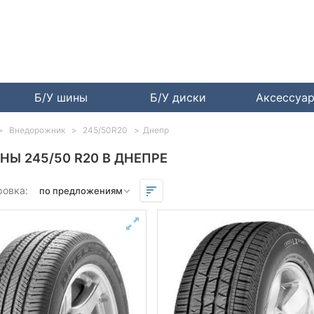
Б/У шины
Б/У диски
Аксессуа
Внедорожник
245/50R20
Днепр
НЫ 245/50 R20 В ДНЕПРЕ
ровка: