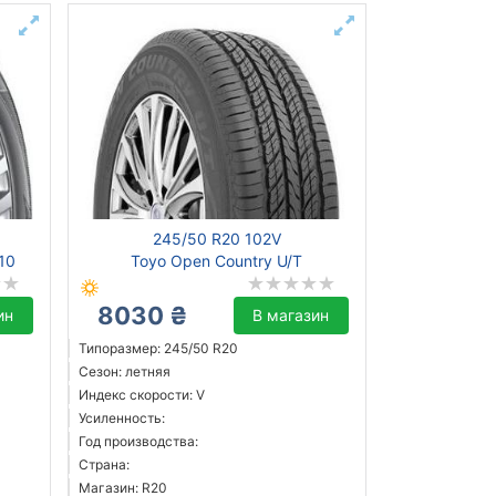
245/50 R20 102V
10
Toyo Open Country U/T
8030 ₴
ин
В магазин
Типоразмер: 245/50 R20
Сезон: летняя
Индекс скорости: V
Усиленность:
Год производства:
Страна:
Магазин: R20