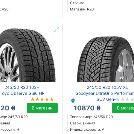
Страна:
: R20
Магазин: R20
245/50 R20 102H
245/50 R20 105V XL
Toyo Observe GSi6 HP
Goodyear UltraGrip Performa
SUV Gen-1
220 ₴
10870 ₴
В магазин
В магаз
мер: 245/50 R20
Типоразмер: 245/50 R20
зимняя
Сезон: зимняя
скорости: H
Индекс скорости: V