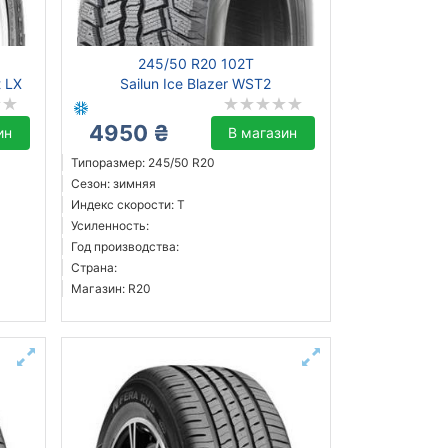
245/50 R20 102T
t LX
Sailun Ice Blazer WST2
4950 ₴
ин
В магазин
Типоразмер: 245/50 R20
Сезон: зимняя
Индекс скорости: T
Усиленность:
Год производства:
Страна:
Магазин: R20