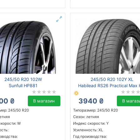
245/50 R20 102W
245/50 R20 102Y XL
Sunfull HP881
Habilead RS26 Practical Max 
00 ₴
3940 ₴
В магазин
В магаз
мер: 245/50 R20
Типоразмер: 245/50 R20
летняя
Сезон: летняя
скорости: W
Индекс скорости: Y
ость:
Усиленность: XL
зводства:
Год производства: