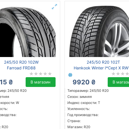
245/50 R20 102W
245/50 R20 102T
Farroad FRD88
Hankook Winter I*Cept X RW
15 ₴
9920 ₴
В магазин
В магаз
мер: 245/50 R20
Типоразмер: 245/50 R20
летняя
Сезон: зимняя
скорости: W
Индекс скорости: T
ость:
Усиленность:
зводства:
Год производства:
Страна:
: R20
Магазин: R20