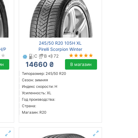
245/50 R20 105H XL
H/P
Pirelli Scorpion Winter
C
B
72
14660 ₴
ин
В магазин
Типоразмер: 245/50 R20
Сезон: зимняя
Индекс скорости: H
Усиленность: XL
Год производства:
Страна:
Магазин: R20