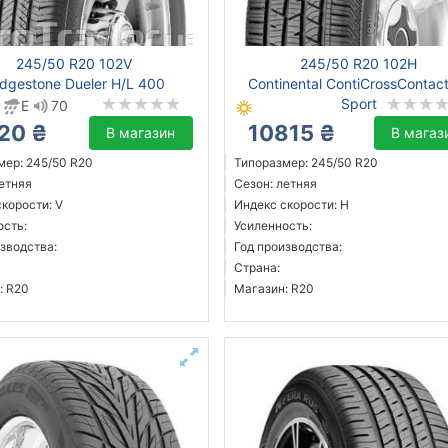
245/50 R20 102V
245/50 R20 102H
idgestone Dueler H/L 400
Continental ContiCrossContac
Sport
E
70
20 ₴
10815 ₴
В магазин
В магаз
мер: 245/50 R20
Типоразмер: 245/50 R20
летняя
Сезон: летняя
корости: V
Индекс скорости: H
ость:
Усиленность:
зводства:
Год производства:
Страна:
: R20
Магазин: R20