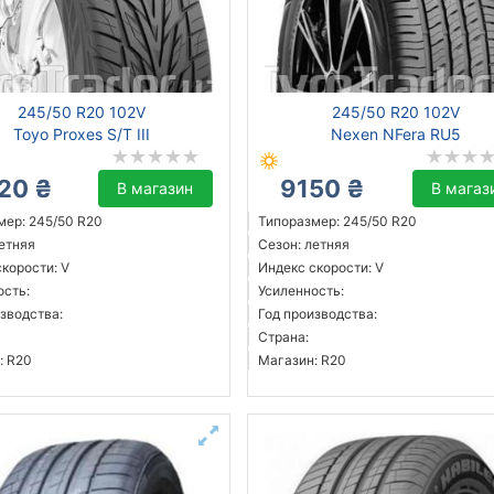
245/50 R20 102V
245/50 R20 102V
Toyo Proxes S/T III
Nexen NFera RU5
20 ₴
9150 ₴
В магазин
В магаз
мер: 245/50 R20
Типоразмер: 245/50 R20
летняя
Сезон: летняя
корости: V
Индекс скорости: V
ость:
Усиленность:
зводства:
Год производства:
Страна:
: R20
Магазин: R20