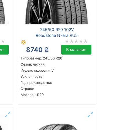
245/50 R20 102V
Roadstone NFera RU5
8740 ₴
ин
В магазин
Типоразмер: 245/50 R20
Сезон: летняя
Индекс скорости: V
Усиленность:
Год производства:
Страна:
Магазин: R20