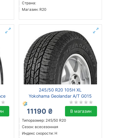
Страна:
Магазин: R20
245/50 R20 105H XL
nce
Yokohama Geolandar A/T G015
11190 ₴
ин
В магазин
Типоразмер: 245/50 R20
Сезон: всесезонная
Индекс скорости: H