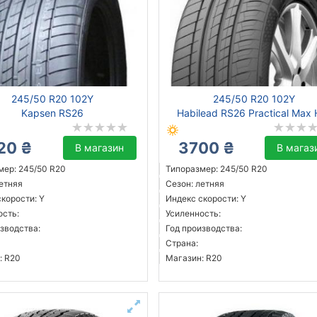
245/50 R20 102Y
245/50 R20 102Y
Kapsen RS26
Habilead RS26 Practical Max 
20 ₴
3700 ₴
В магазин
В магаз
мер: 245/50 R20
Типоразмер: 245/50 R20
летняя
Сезон: летняя
корости: Y
Индекс скорости: Y
ость:
Усиленность:
зводства:
Год производства:
Страна:
: R20
Магазин: R20