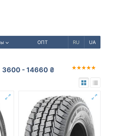
ры
ОПТ
RU
UA
3600 - 14660 ₴