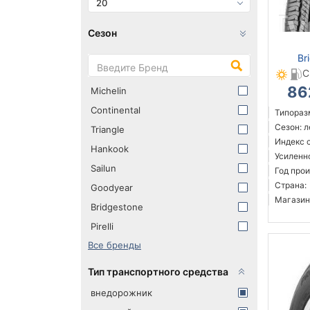
20
Сезон
Br
C
86
Michelin
Continental
Типораз
Сезон: 
Triangle
Индекс с
Hankook
Усиленн
Sailun
Год прои
Страна:
Goodyear
Магазин
Bridgestone
Pirelli
Все бренды
Тип транспортного средства
внедорожник