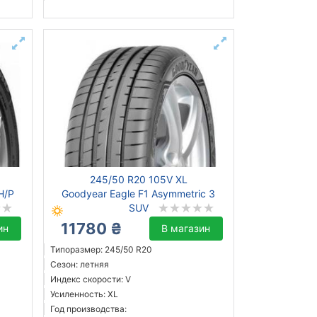
245/50 R20 105V XL
H/P
Goodyear Eagle F1 Asymmetric 3
SUV
11780 ₴
ин
В магазин
Типоразмер: 245/50 R20
Сезон: летняя
Индекс скорости: V
Усиленность: XL
Год производства: