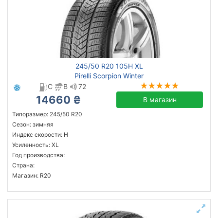
внедорожник
легковой
Усиленная шина
245/50 R20 105H XL
Днепр
Pirelli Scorpion Winter
C
B
72
Сбросить
Подобрать
14660 ₴
В магазин
Типоразмер: 245/50 R20
Сезон: зимняя
Индекс скорости: H
Усиленность: XL
Год производства:
Страна:
Магазин: R20