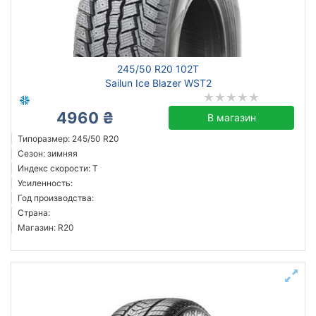
всесезонная
зимняя нешип
зимняя шип
летняя
245/50 R20 102T
Sailun Ice Blazer WST2
4960 ₴
В магазин
Michelin
Типоразмер: 245/50 R20
Continental
Сезон: зимняя
Hankook
Индекс скорости: T
Sailun
Усиленность:
Год производства:
Goodyear
Страна:
Bridgestone
Магазин: R20
Pirelli
Aplus
Все бренды
Тип транспортного средства