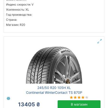
Индекс скорости: V
Усиленность: XL
Год производства:
Страна:
Магазин: R20
245/50 R20 105H XL
Continental WinterContact TS 870P
13405 ₴
В магазин