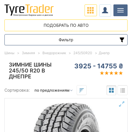
Нави
ПОДОБРАТЬ ПО АВТО
Фильтр
Диапазон цен
Шины
Зимняя
Внедорожник
245/50R20
Днепр
от
до
ЗИМНИЕ ШИНЫ
3925 - 14755 ₴
245/50 R20 В
ДНЕПРЕ
Подбор по параметрам
Сортировка:
245
50
20
Сезон