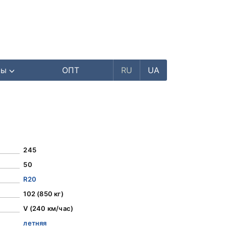
ры
ОПТ
RU
UA
245
50
R20
102 (850 кг)
V (240 км/час)
летняя