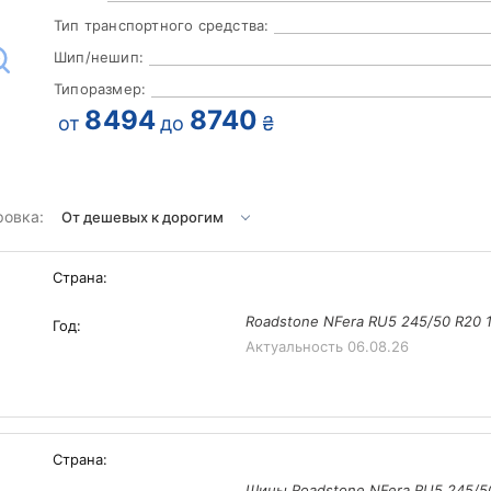
Тип транспортного средства:
Шип/нешип:
Типоразмер:
8494
8740
от
до
₴
ровка:
Страна:
Roadstone NFera RU5 245/50 R20 
Год:
Актуальность
06.08.26
Страна:
Шины Roadstone NFera RU5 245/5