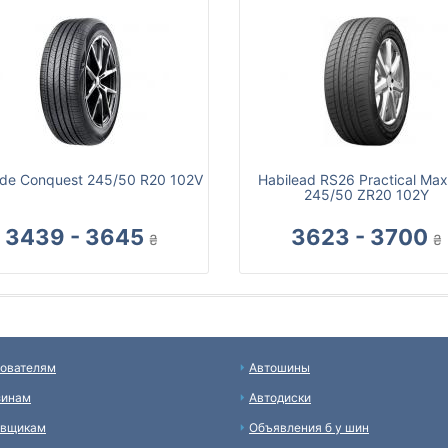
de Conquest 245/50 R20 102V
Habilead RS26 Practical Max
245/50 ZR20 102Y
3439 - 3645
3623 - 3700
₴
₴
ователям
Автошины
зинам
Автодиски
авщикам
Объявления б у шин