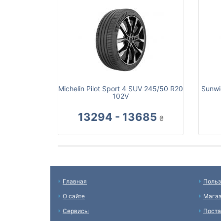
Michelin Pilot Sport 4 SUV 245/50 R20
Sunwi
102V
13294 - 13685
₴
Главная
Польз
О сайте
Мага
Сервисы
Пост