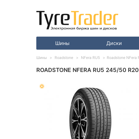
Шины
Диски
Шины
Roadstone
NFera RU5
Roadstone NFera 
ROADSTONE NFERA RU5 245/50 R20