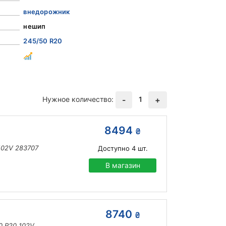
внедорожник
нешип
245/50 R20
Нужное количество:
1
-
+
8494
₴
102V 283707
Доступно
4
шт.
В магазин
8740
₴
0 R20 102V