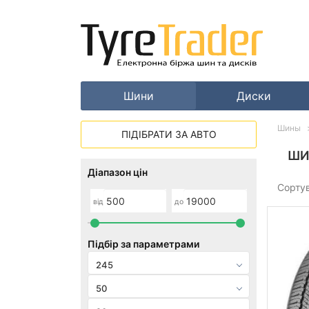
Шини
Диски
Шины
ПІДІБРАТИ ЗА АВТО
ШИ
Діапазон цін
Сорту
від
до
Підбір за параметрами
245
50