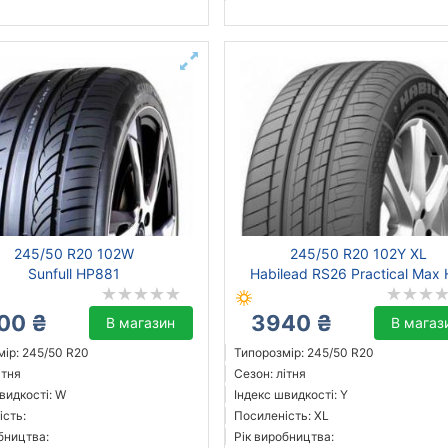
245/50 R20 102W
245/50 R20 102Y XL
Sunfull HP881
Habilead RS26 Practical Max 
00 ₴
3940 ₴
В магазин
В магаз
ір: 245/50 R20
Типорозмір: 245/50 R20
ітня
Сезон: літня
видкості: W
Індекс швидкості: Y
ість:
Посиленість: XL
бництва:
Рік виробництва: