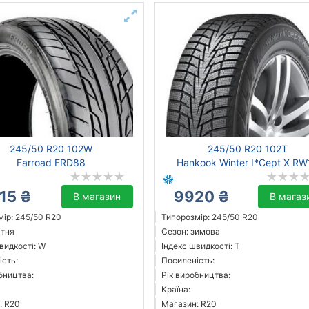
245/50 R20 102W
245/50 R20 102T
Farroad FRD88
Hankook Winter I*Cept X RW
15 ₴
9920 ₴
В магазин
В магаз
ір: 245/50 R20
Типорозмір: 245/50 R20
ітня
Сезон: зимова
видкості: W
Індекс швидкості: T
ість:
Посиленість:
бництва:
Рік виробництва:
Країна:
: R20
Магазин: R20