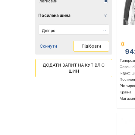
легковий
Посилена шина
Дніпро
Скинути
Підібрати
94
Типорозм
ДОДАТИ ЗАПИТ НА КУПІВЛЮ
Сезон: л
ШИН
Індекс ш
Посилен
Рік виро
Країна:
Магазин