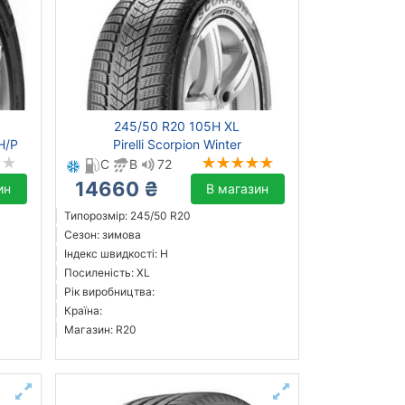
245/50 R20 105H XL
H/P
Pirelli Scorpion Winter
C
B
72
14660 ₴
ин
В магазин
Типорозмір: 245/50 R20
Сезон: зимова
Індекс швидкості: H
Посиленість: XL
Рік виробництва:
Країна:
Магазин: R20