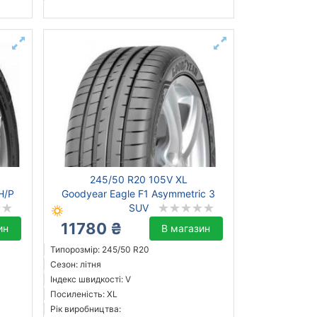
245/50 R20 105V XL
H/P
Goodyear Eagle F1 Asymmetric 3
SUV
11780 ₴
ин
В магазин
Типорозмір: 245/50 R20
Сезон: літня
Індекс швидкості: V
Посиленість: XL
Рік виробництва: