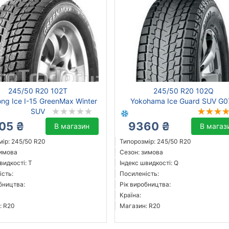
245/50 R20 102T
245/50 R20 102Q
ong Ice I-15 GreenMax Winter
Yokohama Ice Guard SUV G0
SUV
05 ₴
9360 ₴
В магазин
В магаз
ір: 245/50 R20
Типорозмір: 245/50 R20
зимова
Сезон: зимова
видкості: T
Індекс швидкості: Q
ість:
Посиленість:
бництва:
Рік виробництва:
Країна:
: R20
Магазин: R20