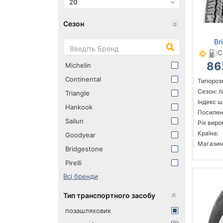
20
Сезон
Br
C
86
Michelin
Continental
Типорозм
Сезон: л
Triangle
Індекс ш
Hankook
Посилен
Sailun
Рік виро
Країна:
Goodyear
Магазин
Bridgestone
Pirelli
Всі бренди
Тип транспортного засобу
позашляховик