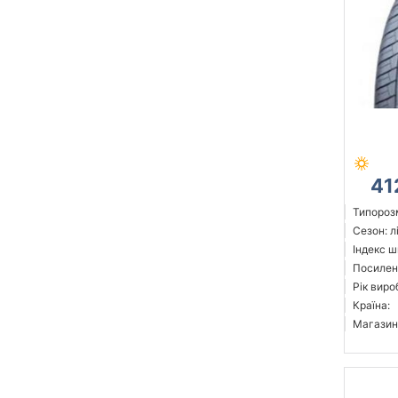
41
Типорозм
Сезон: л
Індекс ш
Посилен
Рік виро
Країна:
Магазин