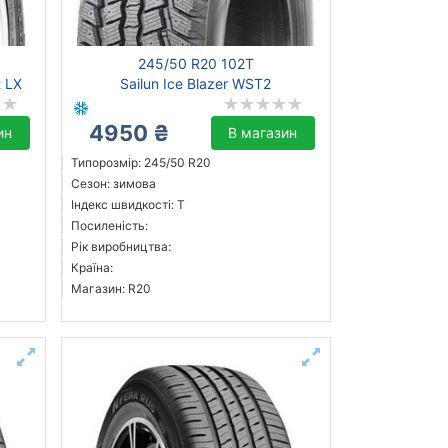
245/50 R20 102T
t LX
Sailun Ice Blazer WST2
4950 ₴
ин
В магазин
Типорозмір: 245/50 R20
Сезон: зимова
Індекс швидкості: T
Посиленість:
Рік виробництва:
Країна:
Магазин: R20