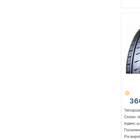
36
Типорозм
Сезон: л
Індекс ш
Посилен
Рік виро