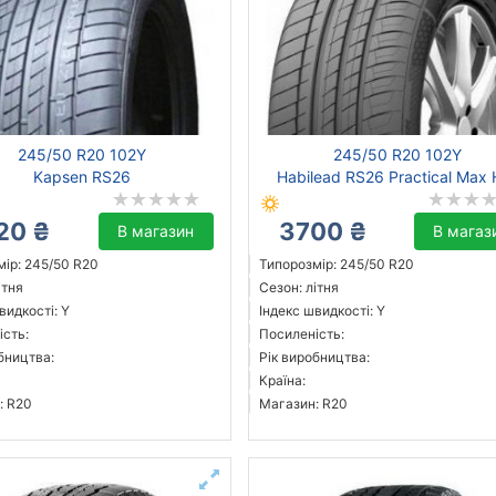
245/50 R20 102Y
245/50 R20 102Y
Kapsen RS26
Habilead RS26 Practical Max 
20 ₴
3700 ₴
В магазин
В магаз
ір: 245/50 R20
Типорозмір: 245/50 R20
ітня
Сезон: літня
видкості: Y
Індекс швидкості: Y
ість:
Посиленість:
бництва:
Рік виробництва:
Країна:
: R20
Магазин: R20