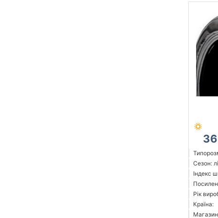
36
Типорозм
Сезон: л
Індекс ш
Посилен
Рік виро
Країна:
Магазин