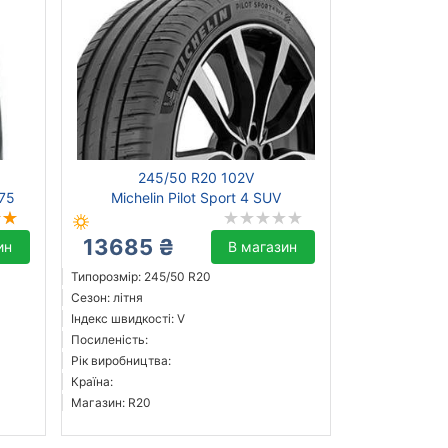
245/50 R20 102V
75
Michelin Pilot Sport 4 SUV
13685 ₴
ин
В магазин
Типорозмір: 245/50 R20
Сезон: літня
Індекс швидкості: V
Посиленість:
Рік виробництва:
Країна:
Магазин: R20