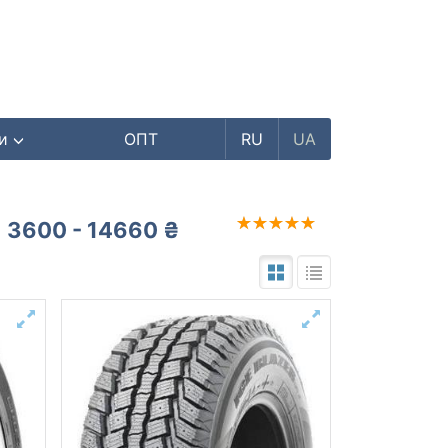
ри
ОПТ
RU
UA
3600 - 14660 ₴