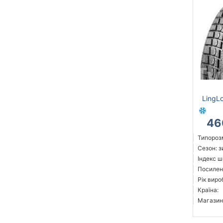
LingL
46
Типорозм
Сезон: 
Індекс ш
Посилен
Рік виро
Країна:
Магазин