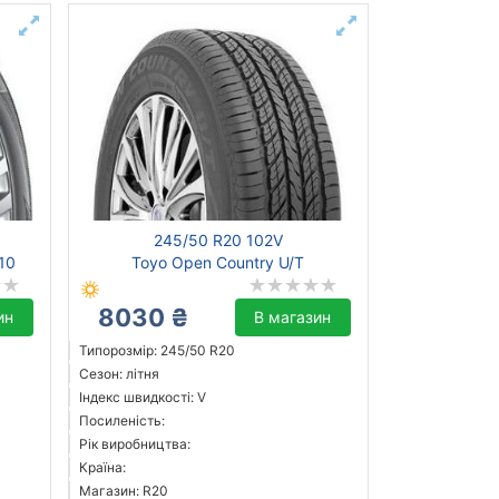
245/50 R20 102V
10
Toyo Open Country U/T
8030 ₴
ин
В магазин
Типорозмір: 245/50 R20
Сезон: літня
Індекс швидкості: V
Посиленість:
Рік виробництва:
Країна:
Магазин: R20