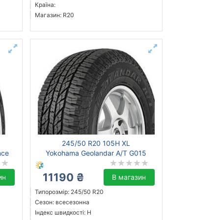
Країна:
Магазин: R20
245/50 R20 105H XL
nce
Yokohama Geolandar A/T G015
11190 ₴
ин
В магазин
Типорозмір: 245/50 R20
Сезон: всесезонна
Індекс швидкості: H