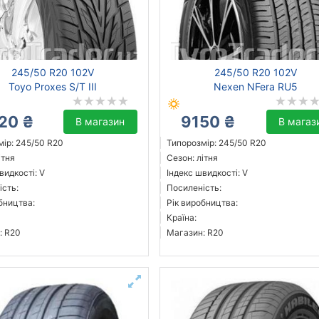
245/50 R20 102V
245/50 R20 102V
Toyo Proxes S/T III
Nexen NFera RU5
20 ₴
9150 ₴
В магазин
В магаз
ір: 245/50 R20
Типорозмір: 245/50 R20
ітня
Сезон: літня
видкості: V
Індекс швидкості: V
ість:
Посиленість:
бництва:
Рік виробництва:
Країна:
: R20
Магазин: R20