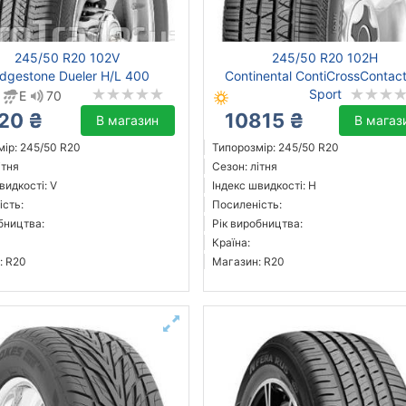
245/50 R20 102V
245/50 R20 102H
idgestone Dueler H/L 400
Continental ContiCrossContac
Sport
E
70
20 ₴
10815 ₴
В магазин
В магаз
ір: 245/50 R20
Типорозмір: 245/50 R20
ітня
Сезон: літня
видкості: V
Індекс швидкості: H
ість:
Посиленість:
бництва:
Рік виробництва:
Країна:
: R20
Магазин: R20