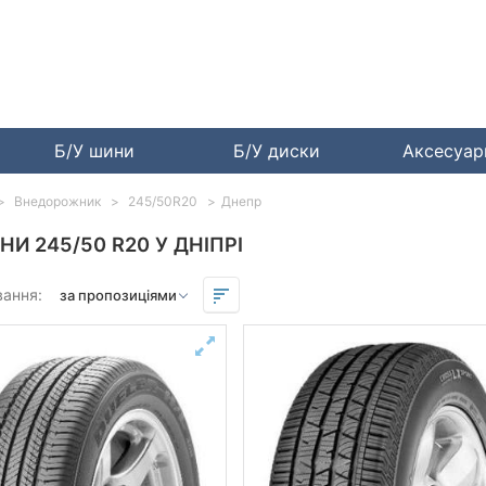
Б/У шини
Б/У диски
Аксесуа
Внедорожник
245/50R20
Днепр
НИ 245/50 R20 У ДНІПРІ
вання: