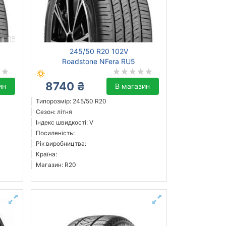
245/50 R20 102V
Roadstone NFera RU5
8740 ₴
ин
В магазин
Типорозмір: 245/50 R20
Сезон: літня
Індекс швидкості: V
Посиленість:
Рік виробництва:
Країна:
Магазин: R20