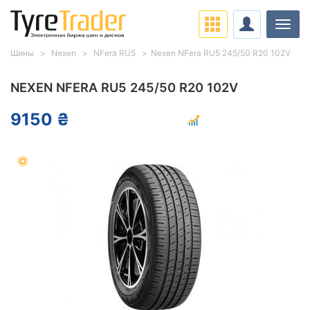
Нави
Шины
Nexen
NFera RU5
Nexen NFera RU5 245/50 R20 102V
NEXEN NFERA RU5 245/50 R20 102V
9150 ₴