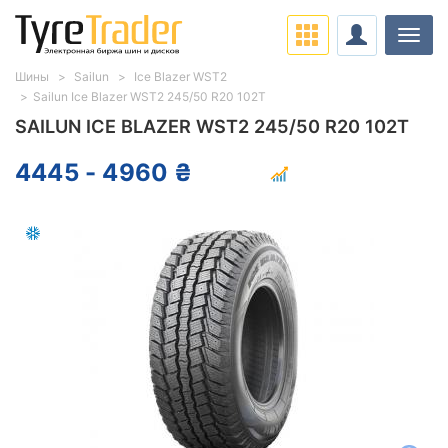
Нави
Шины
Sailun
Ice Blazer WST2
Sailun Ice Blazer WST2 245/50 R20 102T
SAILUN ICE BLAZER WST2 245/50 R20 102T
4445 - 4960 ₴