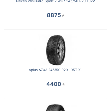
Nexen WinGuard Sport 2 WU7 245/50 R20 102V
8875
₴
Aplus A703 245/50 R20 105T XL
4400
₴