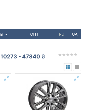
ры
ОПТ
RU
UA
10273 - 47840 ₴