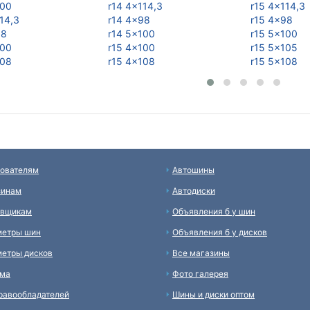
100
r14 4x114,3
r15 4x114,3
14,3
r14 4x98
r15 4x98
98
r14 5x100
r15 5x100
100
r15 4x100
r15 5x105
108
r15 4x108
r15 5x108
ователям
Автошины
зинам
Автодиски
авщикам
Объявления б у шин
метры шин
Объявления б у дисков
етры дисков
Все магазины
ама
Фото галерея
равообладателей
Шины и диски оптом