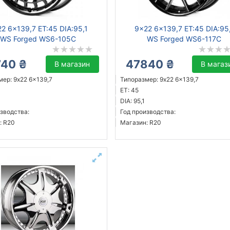
2 6x139,7 ET:45 DIA:95,1
9x22 6x139,7 ET:45 DIA:95
WS Forged WS6-105C
WS Forged WS6-117C
740 ₴
47840 ₴
В магазин
В магаз
ер: 9x22 6x139,7
Типоразмер: 9x22 6x139,7
ET: 45
DIA: 95,1
зводства:
Год производства:
: R20
Магазин: R20