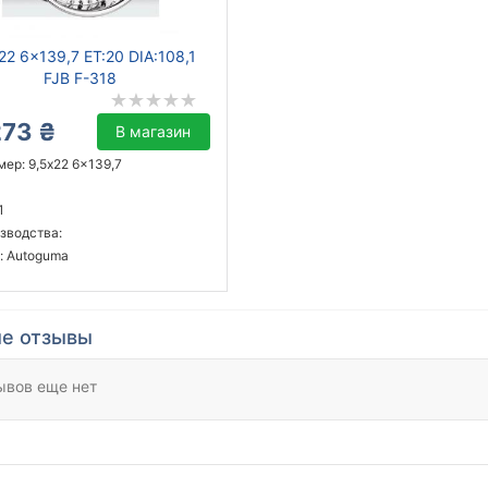
22 6x139,7 ET:20 DIA:108,1
FJB F-318
273 ₴
В магазин
ер: 9,5x22 6x139,7
1
зводства:
: Autoguma
е отзывы
ывов еще нет