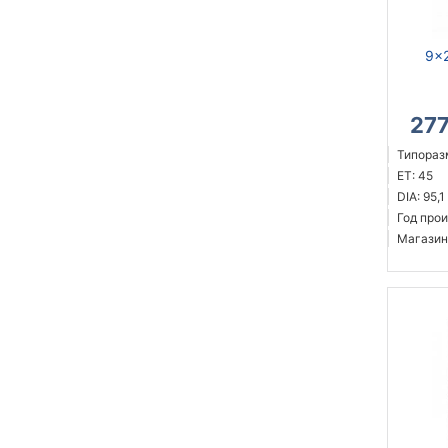
9x2
27
Типоразм
ET: 45
DIA: 95,1
Год прои
Магазин