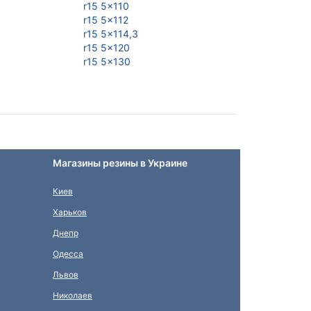
r15 5x110
r15 5x98
r15 5x112
r16 4x100
r15 5x114,3
r16 4x108
r15 5x120
r16 4x98
r15 5x130
r16 5x100
Магазины резины в Украине
Киев
Харьков
Днепр
Одесса
Львов
Николаев