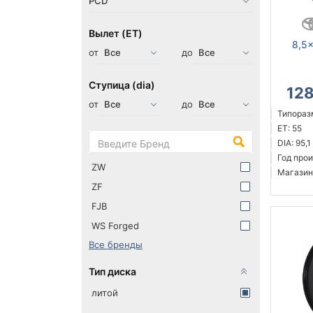
Вылет (ET)
8,5x
от
до
Ступица (dia)
12
от
до
Типоразм
ET: 55
DIA: 95,1
Год прои
ZW
Магазин
ZF
FJB
WS Forged
Все бренды
Тип диска
литой