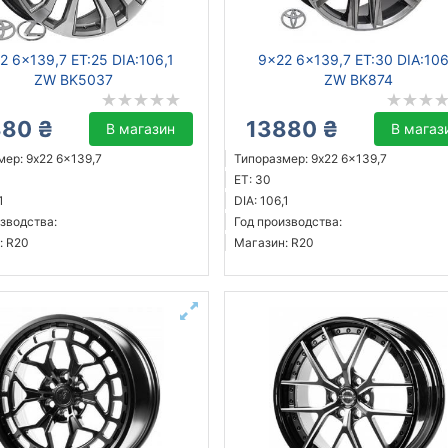
2 6x139,7 ET:25 DIA:106,1
9x22 6x139,7 ET:30 DIA:106
ZW BK5037
ZW BK874
880 ₴
13880 ₴
В магазин
В магаз
ер: 9x22 6x139,7
Типоразмер: 9x22 6x139,7
ET: 30
1
DIA: 106,1
зводства:
Год производства:
: R20
Магазин: R20