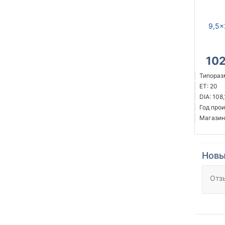
9,5x
10
Типоразм
ET: 20
DIA: 108,
Год прои
Магазин
Новы
Отз