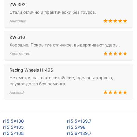
ZW 392
Стали отлично и практически без грузов.
Анатолий
ZW 610
Хорошие. Покрытие отличное, выдерживают удары.
Константин
Racing Wheels H-496
Не смотря на то что китайские, сделаны хорошо,
служат долго без ремонта.
Алексей
r15 5x100
r15 5x139,7
r1
r15 5x105
r15 5x98
r1
r15 5x108
r15 6x139,7
r1