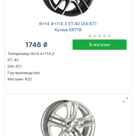
Ступица (dia)
от
до
6x14 4x114,3 ET:40 DIA:67,1
Kyowa KR718
1746 ₴
В магазин
ZW
Типоразмер: 6x14 4x114,3
Kyowa
ET: 40
Racing Wheels
DIA: 67,1
Год производства:
RS Wheels
Магазин: R20
Все бренды
Тип диска
литой
стальной