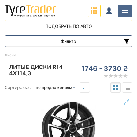
Нави
ПОДОБРАТЬ ПО АВТО
Фильтр
Диапазон цен
Диски
от
до
ЛИТЫЕ ДИСКИ R14
1746 - 3730 ₴
4X114,3
Подбор по параметрам
Сортировка:
Вылет (ET)
от
до