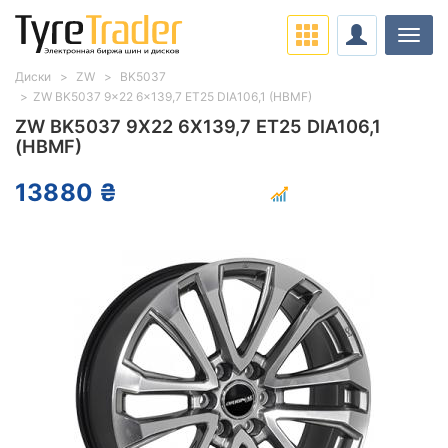
Нави
Диски
ZW
BK5037
ZW BK5037 9x22 6x139,7 ET25 DIA106,1 (HBMF)
ZW BK5037 9X22 6X139,7 ET25 DIA106,1
(HBMF)
13880 ₴