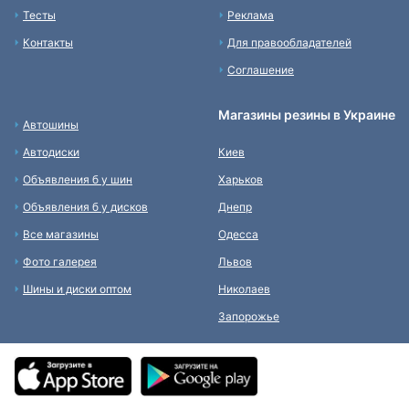
Тесты
Реклама
Контакты
Для правообладателей
Соглашение
Магазины резины в Украине
Автошины
Автодиски
Киев
Объявления б у шин
Харьков
Объявления б у дисков
Днепр
Все магазины
Одесса
Фото галерея
Львов
Шины и диски оптом
Николаев
Запорожье