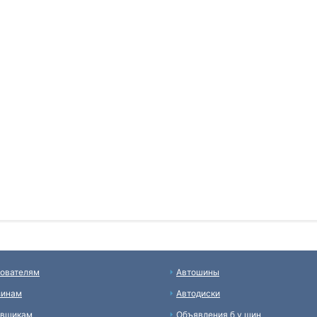
ователям
Автошины
зинам
Автодиски
авщикам
Объявления б у шин