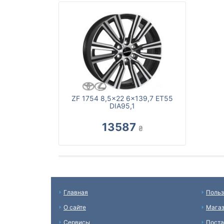
ZF 1754 8,5x22 6x139,7 ET55
DIA95,1
13587
₴
Главная
Польз
О сайте
Мага
Сервисы
Пост