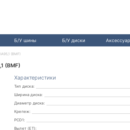
Б/У шины
Б/У диски
Аксессуа
IA95,1 (BMF)
,1 (BMF)
Характеристики
Тип диска:
Ширина диска:
Диаметр диска:
Крепеж:
PCD1:
Вылет (ET):