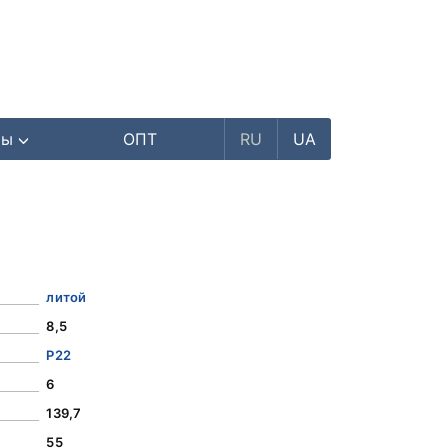
ры
ОПТ
RU
UA
литой
8,5
Р22
6
139,7
55