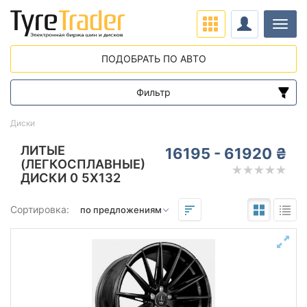
Нави
ПОДОБРАТЬ ПО АВТО
Фильтр
Диапазон цен
Диски
от
до
ЛИТЫЕ
16195 - 61920 ₴
(ЛЕГКОСПЛАВНЫЕ)
ДИСКИ 0 5X132
Подбор по параметрам
Сортировка:
Вылет (ET)
от
до