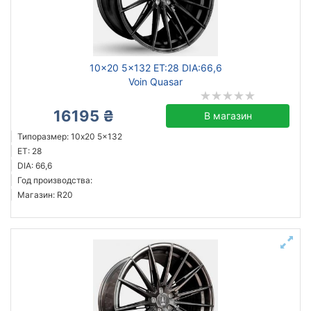
Ступица (dia)
от
до
10x20 5x132 ET:28 DIA:66,6
Voin Quasar
Voin
16195 ₴
В магазин
WS Forged
Типоразмер: 10x20 5x132
Все бренды
ET: 28
DIA: 66,6
Тип диска
Год производства:
Магазин: R20
литой
Сбросить
Подобрать