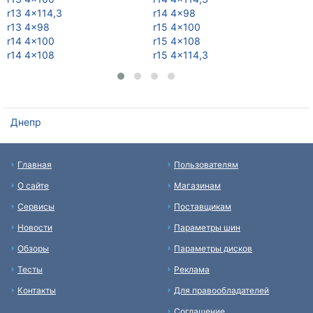
r13 4x114,3
r14 4x98
r1
r13 4x98
r15 4x100
r1
r14 4x100
r15 4x108
r1
r14 4x108
r15 4x114,3
r1
Днепр
Главная
Пользователям
О сайте
Магазинам
Сервисы
Поставщикам
Новости
Параметры шин
Обзоры
Параметры дисков
Тесты
Реклама
Контакты
Для правообладателей
Соглашение