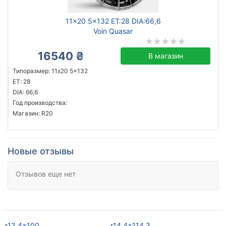
11x20 5x132 ET:28 DIA:66,6
Voin Quasar
16540 ₴
В магазин
Типоразмер: 11x20 5x132
ET: 28
DIA: 66,6
Год производства:
Магазин: R20
Новые отзывы
Отзывов еще нет
r13 4x100
r14 4x114,3
r1