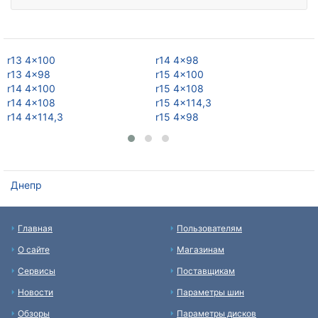
r13 4x100
r14 4x98
r1
r13 4x98
r15 4x100
r1
r14 4x100
r15 4x108
r1
r14 4x108
r15 4x114,3
r1
r14 4x114,3
r15 4x98
r1
Днепр
Главная
Пользователям
О сайте
Магазинам
Сервисы
Поставщикам
Новости
Параметры шин
Обзоры
Параметры дисков