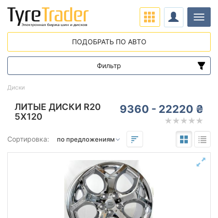
Нави
ПОДОБРАТЬ ПО АВТО
Фильтр
Диапазон цен
Диски
от
до
ЛИТЫЕ ДИСКИ R20
9360 - 22220 ₴
5X120
Подбор по параметрам
Сортировка:
Вылет (ET)
от
до