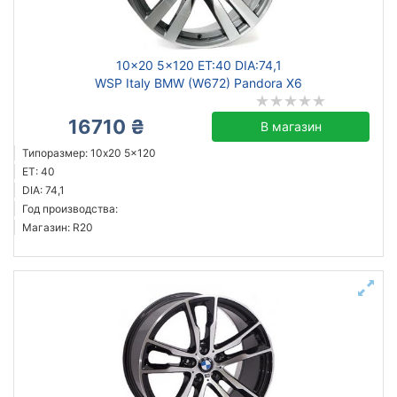
кованый
литой
10x20 5x120 ET:40 DIA:74,1
WSP Italy BMW (W672) Pandora X6
16710 ₴
Сбросить
Подобрать
В магазин
Типоразмер: 10x20 5x120
ET: 40
DIA: 74,1
Год производства:
Магазин: R20