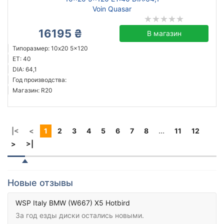
Voin Quasar
16195 ₴
В магазин
Типоразмер: 10x20 5x120
ET: 40
DIA: 64,1
Год производства:
Магазин: R20
|<
<
1
2
3
4
5
6
7
8
...
11
12
>
>|
Новые отзывы
WSP Italy BMW (W667) X5 Hotbird
За год езды диски остались новыми.