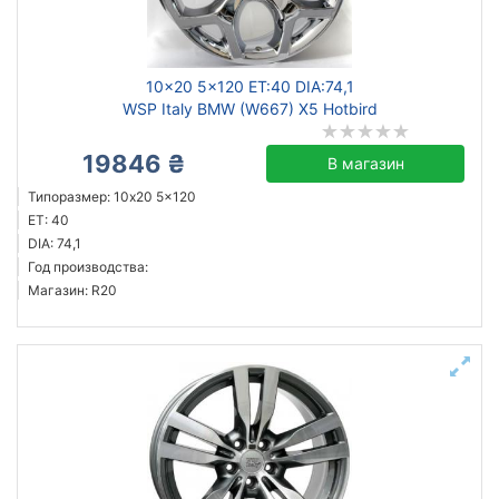
Ступица (dia)
от
до
10x20 5x120 ET:40 DIA:74,1
WSP Italy BMW (W667) X5 Hotbird
19846 ₴
В магазин
ZW
Типоразмер: 10x20 5x120
Mak
ET: 40
ZF
DIA: 74,1
Год производства:
Flow Forming
Магазин: R20
GT
Aez
BBS
Borbet
Все бренды
Тип диска