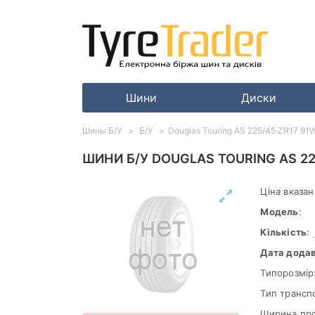
Шини
Диски
Шины Б/У
Б/У
Douglas Touring AS 225/45 ZR17 91W
ШИНИ Б/У DOUGLAS TOURING AS 22
Ціна вказан
Модель
:
Кількість
:
Дата дода
Типорозмір
Тип трансп
Ширина пр