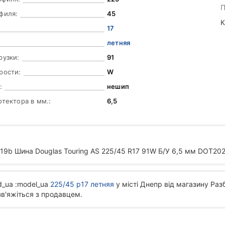
П
филя:
45
К
17
летняя
рузки:
91
рости:
W
:
нешип
отектора в мм.:
6,5
b Шина Douglas Touring AS 225/45 R17 91W Б/У 6,5 мм DOT202
d_ua :model_ua
225/45 р17 летняя
у місті Днепр від магазину Раз
зв'яжіться з продавцем.