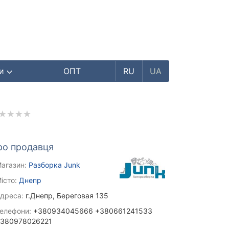
ри
ОПТ
RU
UA
ро продавця
агазин:
Разборка Junk
істо:
Днепр
дреса:
г.Днепр, Береговая 135
елефони:
+380934045666 +380661241533
380978026221