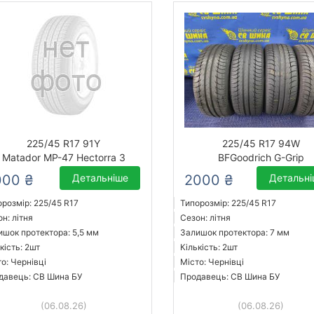
225/45 R17 91Y
225/45 R17 94W
Matador MP-47 Hectorra 3
BFGoodrich G-Grip
000 ₴
Детальніше
2000 ₴
Детальн
орозмір: 225/45 R17
Типорозмір: 225/45 R17
н: літня
Сезон: літня
ишок протектора: 5,5 мм
Залишок протектора: 7 мм
кість: 2шт
Кількість: 2шт
о: Чернівці
Місто: Чернівці
давець: СВ Шина БУ
Продавець: СВ Шина БУ
(06.08.26)
(06.08.26)