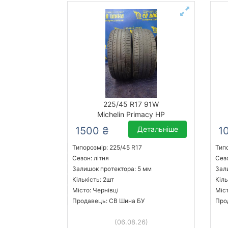
225/45 R17 91W
Michelin Primacy HP
1500 ₴
Детальніше
1
Типорозмір: 225/45 R17
Тип
Сезон: літня
Сезо
Залишок протектора: 5 мм
Зал
Кількість: 2шт
Кіль
Місто: Чернівці
Міст
Продавець: СВ Шина БУ
Про
(06.08.26)