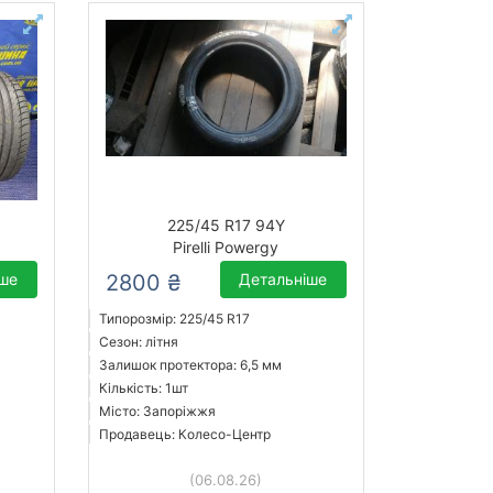
225/45 R17 94Y
Pirelli Powergy
іше
2800 ₴
Детальніше
Типорозмір: 225/45 R17
Сезон: літня
Залишок протектора: 6,5 мм
Кількість: 1шт
Місто: Запоріжжя
Продавець: Колесо-Центр
(06.08.26)