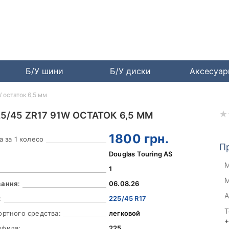
Б/У шини
Б/У диски
Аксесуа
 остаток 6,5 мм
5/45 ZR17 91W ОСТАТОК 6,5 ММ
1800
грн.
а за 1 колесо
П
Douglas Touring AS
М
1
М
вання
:
06.08.26
А
:
225/45 R17
Т
ортного средства:
легковой
+
офиля:
225