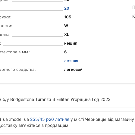
П
20
К
рузки:
105
рости:
W
шина:
XL
:
нешип
отектора в мм.:
6
летняя
ортного средства:
легковой
 б/у Bridgestone Turanza 6 Enliten Угорщина Год 2023
d_ua :model_ua
255/45 р20 летняя
у місті Черновцы від магазину 
доставку зв'яжіться з продавцем.