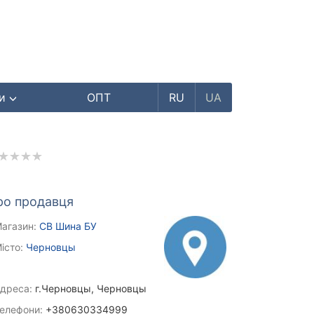
ри
ОПТ
RU
UA
ро продавця
агазин:
СВ Шина БУ
істо:
Черновцы
дреса:
г.Черновцы, Черновцы
елефони:
+380630334999