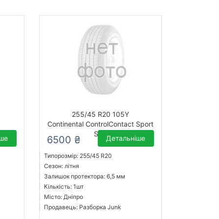
255/45 R20 105Y
Continental ControlContact Sport
SRS
іше
6500 ₴
Детальніше
Типорозмір: 255/45 R20
Сезон: літня
Залишок протектора: 6,5 мм
Кількість: 1шт
Місто: Дніпро
Продавець: Разборка Junk