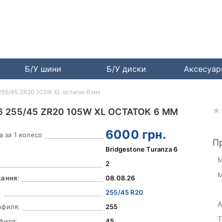
Б/У шини
Б/У диски
Аксесуа
 255/45 ZR20 105W XL остаток 6 мм
 255/45 ZR20 105W XL ОСТАТОК 6 ММ
6000
грн.
а за 1 колесо
П
Bridgestone Turanza 6
М
2
М
вання
:
08.08.26
:
255/45 R20
А
офиля:
255
Т
филя:
45