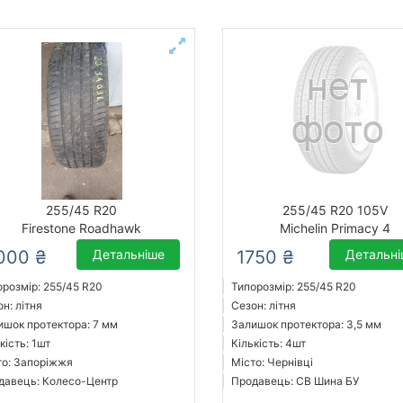
255/45 R20
255/45 R20 105V
Firestone Roadhawk
Michelin Primacy 4
000 ₴
Детальніше
1750 ₴
Детальн
орозмір: 255/45 R20
Типорозмір: 255/45 R20
н: літня
Сезон: літня
ишок протектора: 7 мм
Залишок протектора: 3,5 мм
кість: 1шт
Кількість: 4шт
то: Запоріжжя
Місто: Чернівці
давець: Колесо-Центр
Продавець: СВ Шина БУ