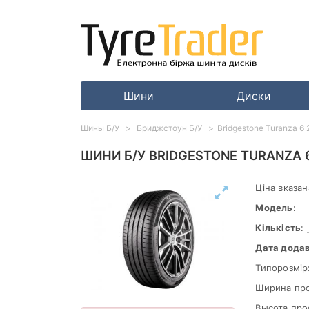
Шини
Диски
Шины Б/У
Бриджстоун Б/У
Bridgestone Turanza 6
ШИНИ Б/У BRIDGESTONE TURANZA 6
Ціна вказан
Модель
:
Кількість
:
Дата дода
Типорозмір
Ширина пр
Высота про