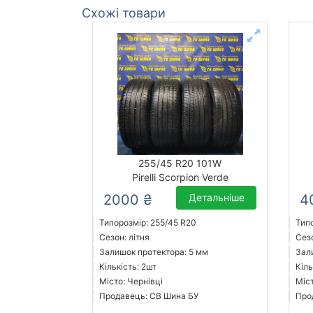
Схожі товари
255/45 R20 101W
Pirelli Scorpion Verde
2000 ₴
Детальніше
4
Типорозмір: 255/45 R20
Тип
Сезон: літня
Сезо
Залишок протектора: 5 мм
Зал
Кількість: 2шт
Кіль
Місто: Чернівці
Міс
Продавець: СВ Шина БУ
Про