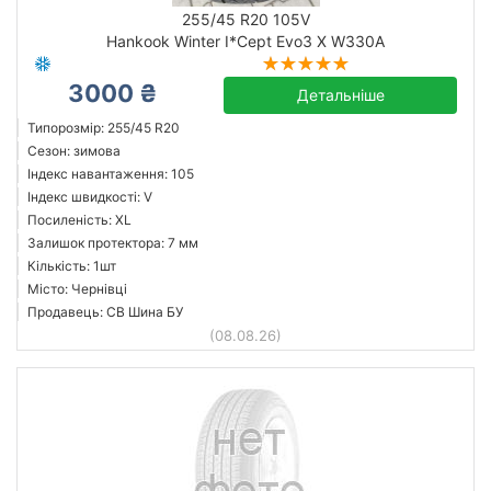
255/45 R20 105V
Hankook Winter I*Cept Evo3 X W330A
Bridgestone
3000 ₴
Детальніше
Continental
Типорозмір: 255/45 R20
Cooper
Сезон: зимова
Індекс навантаження: 105
Dunlop
Індекс швидкості: V
Falken
Посиленість: XL
Firestone
Залишок протектора: 7 мм
Кількість: 1шт
Goodyear
Місто: Чернівці
Hankook
Продавець: СВ Шина БУ
Усі бренди
(08.08.26)
Скинути
Підібрати