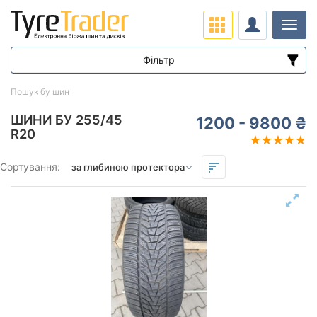
Навіг
Фільтр
Діапазон цін
Пошук бу шин
від
до
ШИНИ БУ 255/45
1200 - 9800 ₴
R20
Підбір за параметрами
Сортування:
Сезон
Залишок протектора мм.
від
до