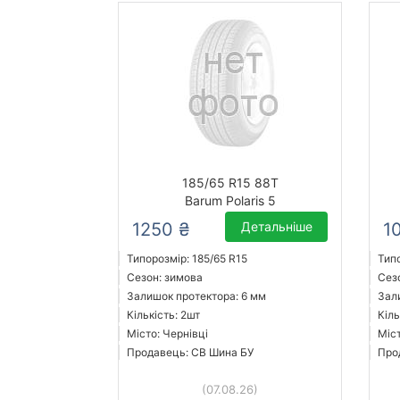
185/65 R15 88T
Barum Polaris 5
1250 ₴
Детальніше
1
Типорозмір: 185/65 R15
Типо
Сезон: зимова
Сез
Залишок протектора: 6 мм
Зал
Кількість: 2шт
Кіль
Місто: Чернівці
Міс
Продавець: СВ Шина БУ
Про
(07.08.26)