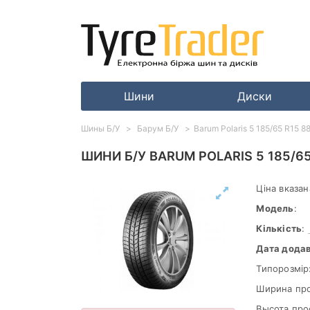
Шини
Диски
Шины Б/У
Барум Б/У
Barum Polaris 5 185/65 R15 8
ШИНИ Б/У BARUM POLARIS 5 185/6
Ціна вказан
Модель
:
Кількість
:
Дата дода
Типорозмір
Ширина пр
Высота про