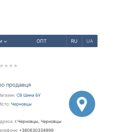
ри
ОПТ
RU
UA
ро продавця
агазин:
СВ Шина БУ
істо:
Черновцы
дреса:
г.Черновцы, Черновцы
елефони:
+380630334999