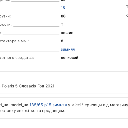
П
15
К
рузки:
88
рости:
T
:
нешип
отектора в мм.:
8
зимняя
ортного средства:
легковой
 Polaris 5 Словакія Год 2021
d_ua :model_ua
185/65 р15 зимняя
у місті Черновцы від магазину
доставку зв'яжіться з продавцем.