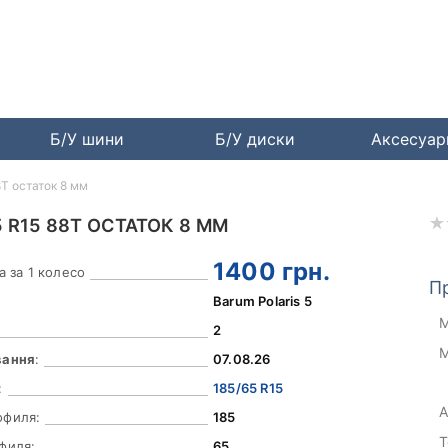
Б/У шини
Б/У диски
Аксесуа
8T остаток 8 мм
5 R15 88T ОСТАТОК 8 ММ
1400
грн.
а за 1 колесо
П
Barum Polaris 5
М
2
М
вання
:
07.08.26
:
185/65 R15
А
офиля:
185
Т
филя:
65