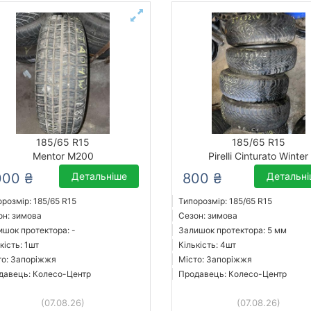
185/65 R15
185/65 R15
Mentor M200
Pirelli Cinturato Winter
000 ₴
Детальніше
800 ₴
Детальн
розмір: 185/65 R15
Типорозмір: 185/65 R15
он: зимова
Сезон: зимова
ишок протектора: -
Залишок протектора: 5 мм
кість: 1шт
Кількість: 4шт
то: Запоріжжя
Місто: Запоріжжя
давець: Колесо-Центр
Продавець: Колесо-Центр
(07.08.26)
(07.08.26)