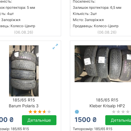
еність:
Посиленість:
ок протектора: 5 мм
Залишок протектора: 6,5 мм
сть: 4шт
Кількість: 2шт
: Запоріжжя
Місто: Запоріжжя
вець: Колесо-Центр
Продавець: Колесо-Центр
(06.08.26)
(06.08.26)
185/65 R15
185/65 R15
Barum Polaris 3
Kleber Krisalp HP2
00 ₴
1500 ₴
Детальніше
Детальні
озмір: 185/65 R15
Типорозмір: 185/65 R15