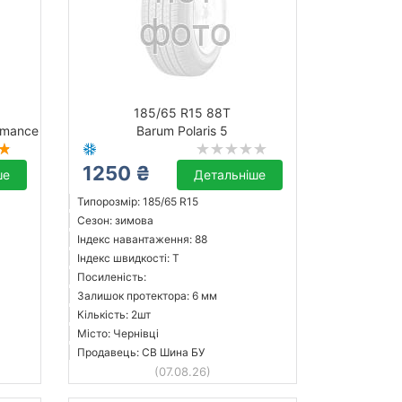
185/65 R15 88T
ormance
Barum Polaris 5
1250 ₴
ше
Детальніше
Типорозмір: 185/65 R15
Сезон: зимова
Індекс навантаження: 88
Індекс швидкості: T
Посиленість:
Залишок протектора: 6 мм
Кількість: 2шт
Місто: Чернівці
Продавець: СВ Шина БУ
(07.08.26)