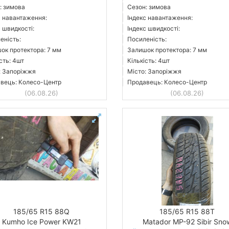
: зимова
Сезон: зимова
с навантаження:
Індекс навантаження:
с швидкості:
Індекс швидкості:
еність:
Посиленість:
ок протектора: 7 мм
Залишок протектора: 7 мм
сть: 4шт
Кількість: 4шт
: Запоріжжя
Місто: Запоріжжя
вець: Колесо-Центр
Продавець: Колесо-Центр
(06.08.26)
(06.08.26)
185/65 R15 88Q
185/65 R15 88T
Kumho Ice Power KW21
Matador MP-92 Sibir Sno