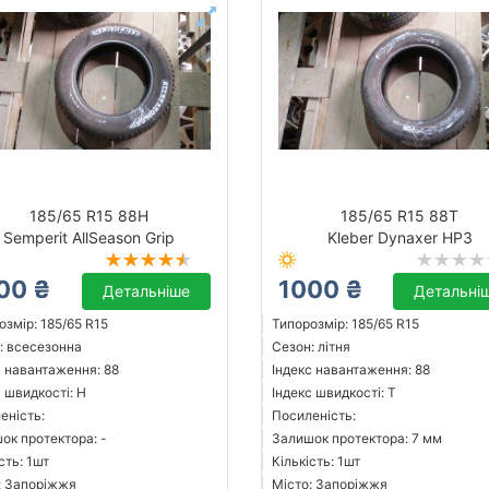
185/65 R15 88H
185/65 R15 88T
Semperit AllSeason Grip
Kleber Dynaxer HP3
00 ₴
1000 ₴
Детальніше
Детальні
озмір: 185/65 R15
Типорозмір: 185/65 R15
: всесезонна
Сезон: літня
с навантаження: 88
Індекс навантаження: 88
с швидкості: H
Індекс швидкості: T
еність:
Посиленість:
ок протектора: -
Залишок протектора: 7 мм
сть: 1шт
Кількість: 1шт
: Запоріжжя
Місто: Запоріжжя