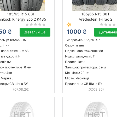
185/65 R15 88H
185/65 R15 88T
ankook Kinergy Eco 2 K435
Vredestein T-Trac 2
50 ₴
1000 ₴
Детальніше
Детальні
озмір: 185/65 R15
Типорозмір: 185/65 R15
 літня
Сезон: літня
с навантаження: 88
Індекс навантаження: 88
с швидкості: H
Індекс швидкості: T
еність:
Посиленість:
ок протектора: 6 мм
Залишок протектора: 5 мм
сть: 4шт
Кількість: 20шт
: Чернівці
Місто: Чернівці
вець: СВ Шина БУ
Продавець: СВ Шина БУ
(07.08.26)
(07.08.26)