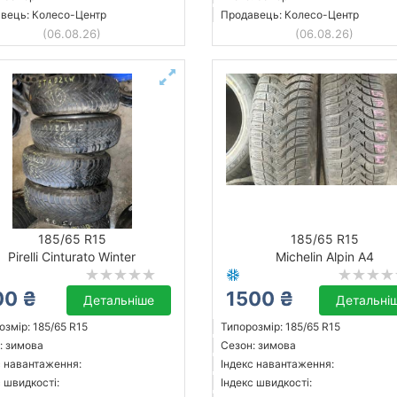
вець: Колесо-Центр
Продавець: Колесо-Центр
(06.08.26)
(06.08.26)
185/65 R15
185/65 R15
Pirelli Cinturato Winter
Michelin Alpin A4
00 ₴
1500 ₴
Детальніше
Детальні
озмір: 185/65 R15
Типорозмір: 185/65 R15
: зимова
Сезон: зимова
с навантаження:
Індекс навантаження:
с швидкості:
Індекс швидкості: