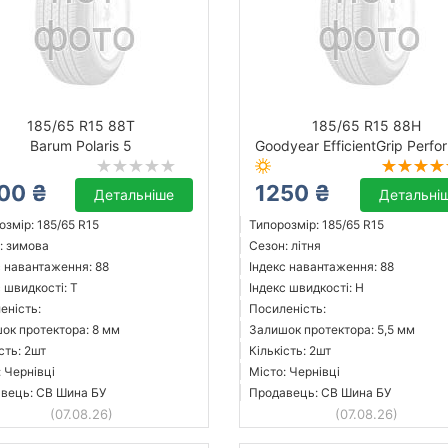
185/65 R15 88T
185/65 R15 88H
Barum Polaris 5
Goodyear EfficientGrip Perf
00 ₴
1250 ₴
Детальніше
Детальні
озмір: 185/65 R15
Типорозмір: 185/65 R15
: зимова
Сезон: літня
с навантаження: 88
Індекс навантаження: 88
 швидкості: T
Індекс швидкості: H
еність:
Посиленість:
ок протектора: 8 мм
Залишок протектора: 5,5 мм
сть: 2шт
Кількість: 2шт
: Чернівці
Місто: Чернівці
вець: СВ Шина БУ
Продавець: СВ Шина БУ
(07.08.26)
(07.08.26)