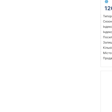
12
Типор
Сезон
Індек
Індек
Посил
Залиш
Кількі
Місто
Прода