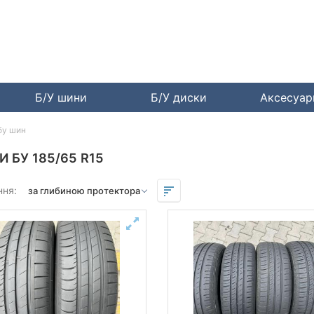
Б/У шини
Б/У диски
Аксесуа
бу шин
 БУ 185/65 R15
ння: