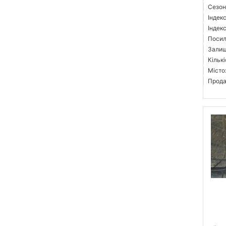
Сезон
Індек
Індек
Посил
Залиш
Кількі
Місто
Прода