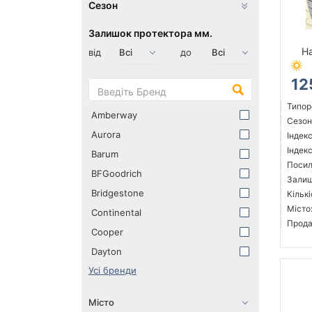
Сезон
Залишок протектора мм.
H
від
до
12
Типор
Amberway
Сезон:
Aurora
Індек
Індек
Barum
Посил
BFGoodrich
Залиш
Bridgestone
Кількі
Місто
Continental
Прода
Cooper
Dayton
Усі бренди