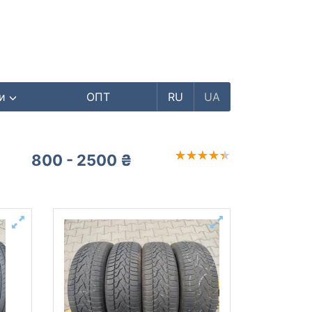
ри
ОПТ
RU
UA
800 - 2500 ₴