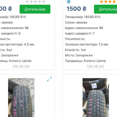
00 ₴
1500 ₴
Детальніше
Детальні
озмір: 185/65 R15
Типорозмір: 185/65 R15
: зимова
Сезон: зимова
с навантаження: 88
Індекс навантаження: 88
с швидкості: Q
Індекс швидкості: T
еність:
Посиленість:
ок протектора: 4,5 мм
Залишок протектора: 7,5 мм
сть: 4шт
Кількість: 1шт
: Запоріжжя
Місто: Запоріжжя
вець: Колесо-Центр
Продавець: Колесо-Центр
(06.08.26)
(06.08.26)