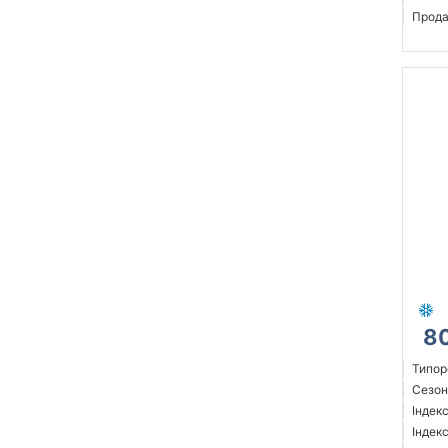
Прода
8
Типор
Сезон
Індек
Індек