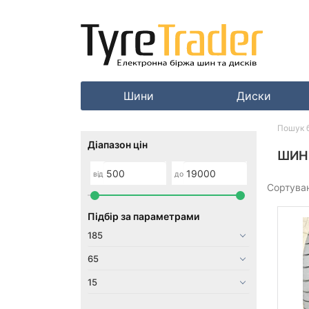
Шини
Диски
Пошук 
Діапазон цін
ШИНИ
від
до
Сортува
Підбір за параметрами