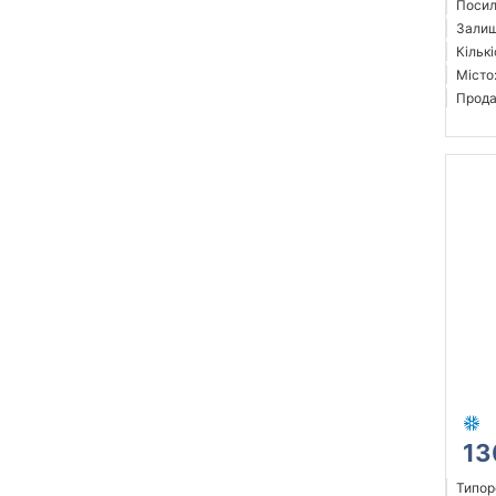
Посил
Залиш
Кількі
Місто
Прода
13
Типор