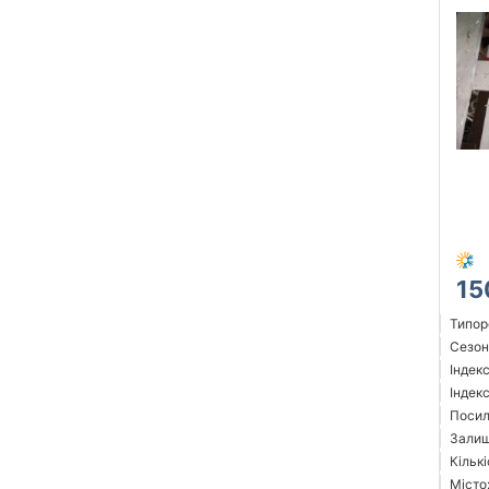
15
Типор
Сезон
Індек
Індек
Посил
Залиш
Кількі
Місто