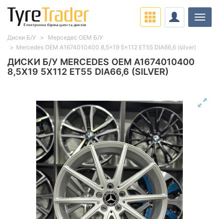
Навіг
Диски Б/У
Мерседес ОЕМ Б/У
Mercedes OEM A1674010400 8,5x19 5x112 ET55 DIA66,6 (silver)
ДИСКИ Б/У MERCEDES OEM A1674010400
8,5X19 5X112 ET55 DIA66,6 (SILVER)