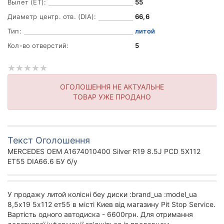
Вылет (ET):
55
Диаметр центр. отв. (DIA):
66,6
Тип:
литой
Кол-во отверстий:
5
ОГОЛОШЕННЯ НЕ АКТУАЛЬНЕ
ТОВАР УЖЕ ПРОДАНО
Текст Оголошення
MERCEDES OEM A1674010400 Silver R19 8.5J PCD 5X112
ET55 DIA66.6 БУ б/у
У продажу литой колісні беу диски :brand_ua :model_ua
8,5х19 5х112 ет55 в місті Киев від магазину Pit Stop Service.
Вартість одного автодиска - 6600грн. Для отримання