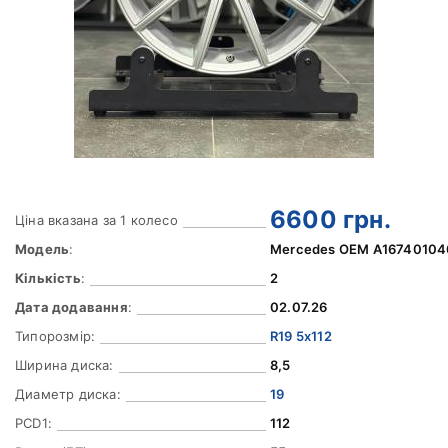
6600
грн.
Ціна вказана за 1 колесо
Модель
:
Mercedes OEM A1674010
Кількість
:
2
Дата додавання
:
02.07.26
Типорозмір:
R19 5x112
Ширина диска:
8,5
Диаметр диска:
19
PCD1:
112