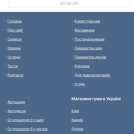
(07.08.26)
Головна
Користувачам
Про сайт
Магазинам
Сервіси
Постачальникам
Новини
Параметри шин
Огляди
Параметри дисків
Тести
Реклама
Контакти
Для правовласників
Угода
Магазини гуми в Україні
Автошини
Автодиски
Київ
Оголошення б у шин
Харків
Оголошення б у дисків
Дніпро