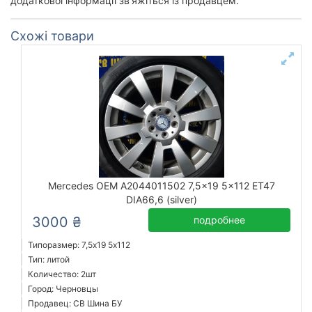
додаткової інформації зв'яжіться із продавцем.
Схожі товари
Mercedes OEM A2044011502 7,5x19 5x112 ET47
DIA66,6 (silver)
3000 ₴
подробнее
Типоразмер: 7,5x19 5х112
Тип: литой
Количество: 2шт
Город: Черновцы
Продавец: СВ Шина БУ