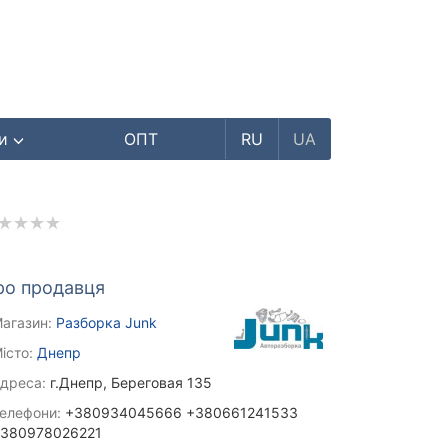
ри
ОПТ
RU
UA
ро продавця
агазин:
Разборка Junk
істо:
Днепр
дреса:
г.Днепр, Береговая 135
елефони:
+380934045666 +380661241533
380978026221