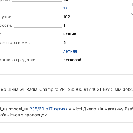
П
17
К
рузки:
102
рости:
T
:
нешип
отектора в мм.:
5
летняя
ортного средства:
легковой
b Шина GT Radial Champiro VP1 235/60 R17 102T Б/У 5 мм dot20
d_ua :model_ua
235/60 р17 летняя
у місті Днепр від магазину Раз
зв'яжіться з продавцем.