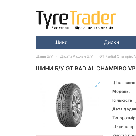
Шини
Диски
Шины Б/У
ДжиТи Радиал Б/У
GT Radial Champiro 
ШИНИ Б/У GT RADIAL CHAMPIRO VP
Ціна вказан
Модель
:
Кількість
:
Дата дода
Типорозмір
Ширина пр
Высота про