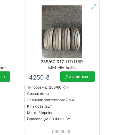
235/60 R17 117/115R
act
Michelin Agilis
іше
4250 ₴
Детальніше
Типорозмір: 235/60 R17
Сезон: літня
Залишок протектора: 7 мм
Кількість: 2шт
Місто: Чернівці
Продавець: СВ Шина БУ
(06.08.26)