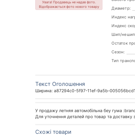
Увага! Продавець не надав фото.
Відображається фото нового товару
Диаметр:
Индекс наг
Индекс ско
Шип/нешип
Остаток пр
Сезон:
Тип трансп
Текст Оголошення
Ширина: a87294c0-5f97-11ef-9a5b-005056bcd19
У продажу летняя автомобільна беу гума :bran
Для уточнення деталей про товар та доставку 
Схожі товари