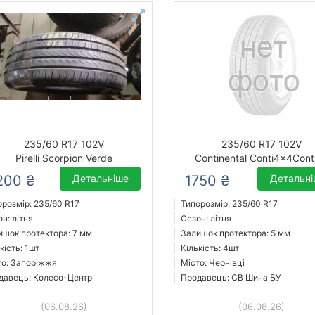
235/60 R17 102V
235/60 R17 102V
Pirelli Scorpion Verde
Continental Conti4x4Cont
200 ₴
Детальніше
1750 ₴
Детальн
орозмір: 235/60 R17
Типорозмір: 235/60 R17
н: літня
Сезон: літня
ишок протектора: 7 мм
Залишок протектора: 5 мм
кість: 1шт
Кількість: 4шт
то: Запоріжжя
Місто: Чернівці
давець: Колесо-Центр
Продавець: СВ Шина БУ
(06.08.26)
(06.08.26)