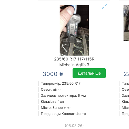
235/60 R17 117/115R
Michelin Agilis 3
3000 ₴
Детальніше
2
Типорозмір: 235/60 R17
Тип
Сезон: літня
Сезо
Залишок протектора: 6 мм
Зал
Кількість: 1шт
Кіль
Місто: Запоріжжя
Міс
Продавець: Колесо-Центр
Про
(06.08.26)