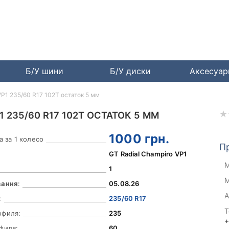
Б/У шини
Б/У диски
Аксесуа
VP1 235/60 R17 102T остаток 5 мм
1 235/60 R17 102T ОСТАТОК 5 ММ
1000
грн.
а за 1 колесо
П
GT Radial Champiro VP1
М
1
М
вання
:
05.08.26
А
:
235/60 R17
Т
офиля:
235
+
филя:
60